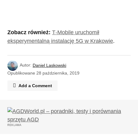
Zobacz również:
T‑Mobile uruchomił
eksperymentalną instalację 5G w Krakowie
.
Autor:
Daniel Laskowski
Opublikowane
28 października, 2019
Add a Comment
Twój adres email nie zostanie opublikowany.
Wymagane pola są oznaczone
*
REKLAMA
Komentarz
*