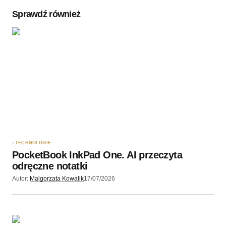
Sprawdź również
Twoję imię
*
Twój adres e-mail
*
Zapamiętaj moje dane w tej przeglądarce podczas
pisania kolejnych komentarzy.
TECHNOLOGIE
PocketBook InkPad One. AI przeczyta
Wyślij komentarz
odręczne notatki
Autor:
Malgorzata Kowalik
17/07/2026