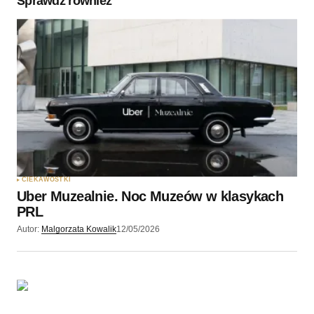
Sprawdź również
Twoję imię
*
Twój adres e-mail
*
Zapamiętaj moje dane w tej przeglądarce podczas
pisania kolejnych komentarzy.
CIEKAWOSTKI
Uber Muzealnie. Noc Muzeów w klasykach
Wyślij komentarz
PRL
Autor:
Malgorzata Kowalik
12/05/2026