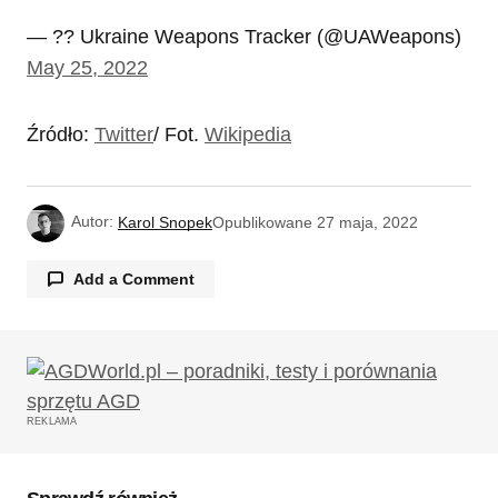
— ?? Ukraine Weapons Tracker (@UAWeapons)
May 25, 2022
Źródło:
Twitter
/ Fot.
Wikipedia
Autor:
Karol Snopek
Opublikowane
27 maja, 2022
Add a Comment
Twój adres email nie zostanie opublikowany.
Wymagane pola są oznaczone
*
REKLAMA
Komentarz
*