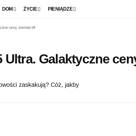
DOM
ŻYCIE
PIENIĄDZE
zne ceny, ziemski lift
 Ultra. Galaktyczne cen
wości zaskakują? Cóż, jakby