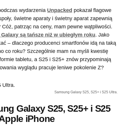
 podczas wydarzenia
Unpacked
pokazał flagowe
oły, świetne aparaty i świetny aparat zapewnią
 Cóż, patrząc na ceny, mam pewne wątpliwości.
 Galaxy są tańsze niż w ubiegłym roku
. Jako
kać – dlaczego producenci smartfonów idą na taką
samo co roku? Szczególnie mam na myśli kwestię
w formie tabletu, a S25 i S25+ znów przypominają
towania wyglądu pracuje leniwe pokolenie Z?
Samsung Galaxy S25, S25+ i S25 Ultra.
ung Galaxy S25, S25+ i S25
 Apple iPhone