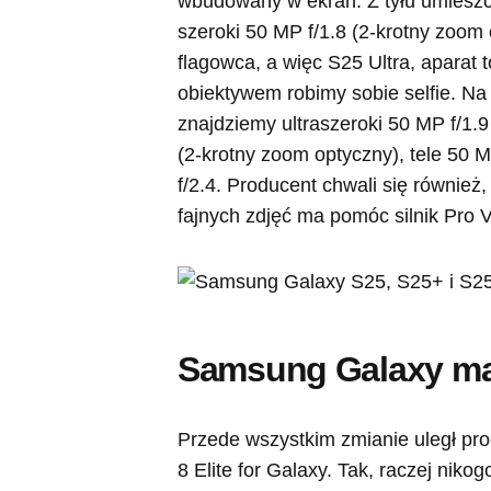
wbudowany w ekran. Z tyłu umieszcz
szeroki 50 MP f/1.8 (2-krotny zoom o
flagowca, a więc S25 Ultra, aparat t
obiektywem robimy sobie selfie. N
znajdziemy ultraszeroki 50 MP f/1.9
(2-krotny zoom optyczny), tele 50 M
f/2.4. Producent chwali się również
fajnych zdjęć ma pomóc silnik Pro V
Samsung Galaxy ma
Przede wszystkim zmianie uległ pr
8 Elite for Galaxy. Tak, raczej nikogo