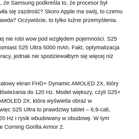
, że Samsung podkreśla to, że procesor był
wiła się zazdrość? Skoro Apple ma swój, to czemu
wda? Oczywiście, to tylko luźne przemyślenia.
zej nie robi wow pod względem pojemności. S25
miast S25 Ultra 5000 mAh. Fakt, optymalizacja
acy, jednak nie spodziewałbym się więcej niż
-calowy ekran FHD+ Dynamic AMOLED 2X, który
dświeżania do 120 Hz. Model większy, czyli S25+
 AMOLED 2X, która wyświetla obraz w
ięc S25 Ultra to prawdziwy tablet – 6,9-cali,
0 Hz i rysik wbudowany w obudowę. W tym
 Corning Gorilla Armor 2.