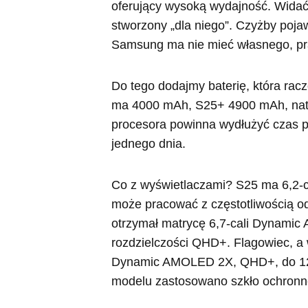
oferujący wysoką wydajność. Widać
stworzony „dla niego”. Czyżby poja
Samsung ma nie mieć własnego, pra
Do tego dodajmy baterię, która rac
ma 4000 mAh, S25+ 4900 mAh, nato
procesora powinna wydłużyć czas pr
jednego dnia.
Co z wyświetlaczami? S25 ma 6,2
może pracować z częstotliwością o
otrzymał matrycę 6,7-cali Dynamic
rozdzielczości QHD+. Flagowiec, a w
Dynamic AMOLED 2X, QHD+, do 12
modelu zastosowano szkło ochronne