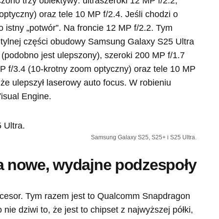
ono trzy obiektywy: ultraszeroki 12 MP f/2.2,
ptyczny) oraz tele 10 MP f/2.4. Jeśli chodzi o
o istny „potwór”. Na froncie 12 MP f/2.2. Tym
a tylnej części obudowy Samsung Galaxy S25 Ultra
 (podobno jest ulepszony), szeroki 200 MP f/1.7
P f/3.4 (10-krotny zoom optyczny) oraz tele 10 MP
, że ulepszył laserowy auto focus. W robieniu
isual Engine.
Samsung Galaxy S25, S25+ i S25 Ultra.
 nowe, wydajne podzespoły
ocesor. Tym razem jest to Qualcomm Snapdragon
 nie dziwi to, że jest to chipset z najwyższej półki,