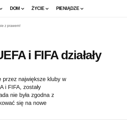
DOM
ŻYCIE
PIENIĄDZE
nie z prawem!
EFA i FIFA działały
 przez największe kluby w
 i FIFA, zostały
ada nie była zgodna z
kować się na nowe