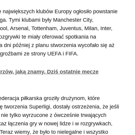
e największych klubów Europy ogłosiło powstanie
a. Tymi klubami były Manchester City,
ol, Arsenal, Tottenham, Juventus, Milan, Inter,
Rozgrywki te miały oferować spotkania na
a dni później z planu stworzenia wycofało się aż
 groźbami ze strony UEFA i FIFA.
trzów, jaką znamy. Dziś ostatnie mecze
eracja piłkarska groziły drużynom, które
tworzenia Superligi, dostały ostrzeżenia, że jeśli
 nie tylko wyrzucone z ówcześnie trwających
az łączenia gry w nowej lidze i w rozgrywkach,
Teraz wiemy, że było to nielegalne i wszystko