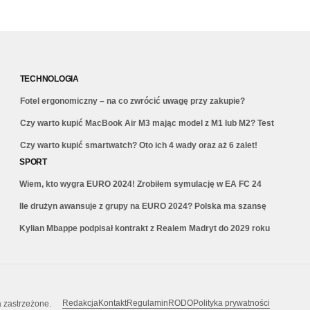
TECHNOLOGIA
Fotel ergonomiczny – na co zwrócić uwagę przy zakupie?
Czy warto kupić MacBook Air M3 mając model z M1 lub M2? Test
Czy warto kupić smartwatch? Oto ich 4 wady oraz aż 6 zalet!
SPORT
Wiem, kto wygra EURO 2024! Zrobiłem symulację w EA FC 24
Ile drużyn awansuje z grupy na EURO 2024? Polska ma szansę
Kylian Mbappe podpisał kontrakt z Realem Madryt do 2029 roku
Redakcja
Kontakt
Regulamin
RODO
Polityka prywatności
a zastrzeżone.