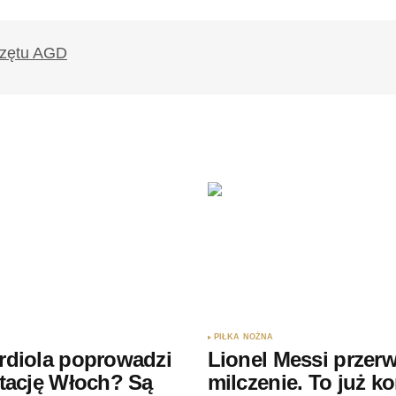
likowany.
Wymagane pola są oznaczone
*
Twój adres e-mail
*
ądarce
rzy.
PIŁKA NOŻNA
rdiola poprowadzi
Lionel Messi przerw
tację Włoch? Są
milczenie. To już k