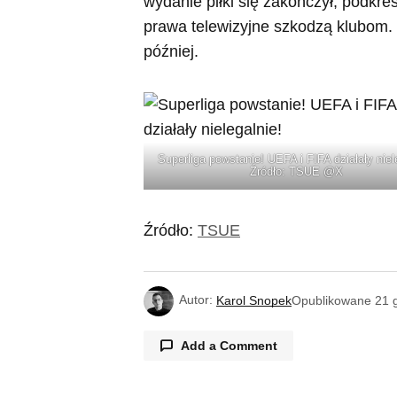
wydanie piłki się zakończył, podkreś
prawa telewizyjne szkodzą klubom.
później.
Superliga powstanie! UEFA i FIFA działały niel
Źródło: TSUE @X
Źródło:
TSUE
Autor:
Karol Snopek
Opublikowane
21 
Add a Comment