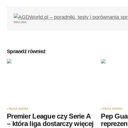
Twój adres email nie zostanie opub
REKLAMA
Komentarz
*
Sprawdź również
Twoję imię
*
Zapamiętaj moje dane w tej przegl
podczas pisania kolejnych komenta
Wyślij komentarz
PIŁKA NOŻNA
PIŁKA NOŻNA
Premier League czy Serie A
Pep Gua
– która liga dostarczy więcej
reprezen