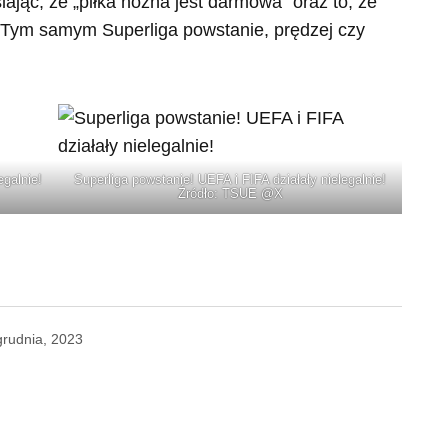
lając, że „piłka nożna jest darmowa” oraz to, że
 Tym samym Superliga powstanie, prędzej czy
egalnie!
Superliga powstanie! UEFA i FIFA działały nielegalnie!
Źródło: TSUE @X
grudnia, 2023