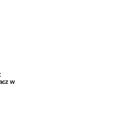
C
acz w