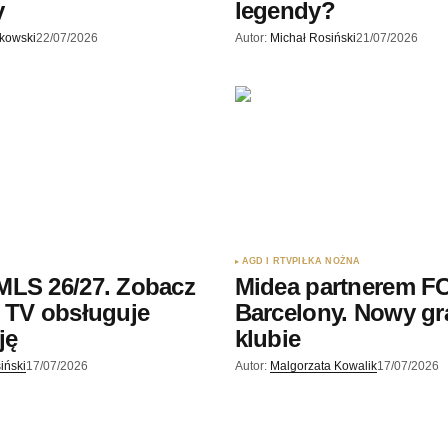
y
legendy?
skowski
22/07/2026
Autor:
Michał Rosiński
21/07/2026
AGD I RTV
PIŁKA NOŻNA
MLS 26/27. Zobacz
Midea partnerem F
 TV obsługuje
Barcelony. Nowy gr
ję
klubie
iński
17/07/2026
Autor:
Malgorzata Kowalik
17/07/2026