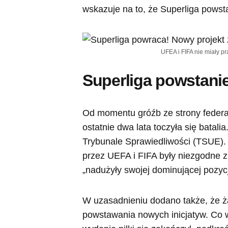
wskazuje na to, że Superliga powst
UFEA i FIFA nie miały p
Superliga powstanie.
Od momentu gróźb ze strony federacj
ostatnie dwa lata toczyła się batal
Trybunale Sprawiedliwości (TSUE). 
przez UEFA i FIFA były niezgodne 
„nadużyły swojej dominującej pozycj
W uzasadnieniu dodano także, że ż
powstawania nowych inicjatyw. Co w