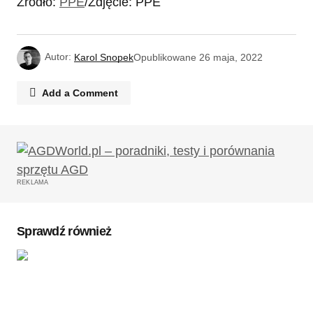
Źródło:
PPE
/Zdjęcie: PPE
Autor:
Karol Snopek
Opublikowane
26 maja, 2022
Add a Comment
Twój adres email nie zostanie opublikowany.
Wymagane pola są oznaczone
*
REKLAMA
Komentarz
*
Sprawdź również
Twoję imię
*