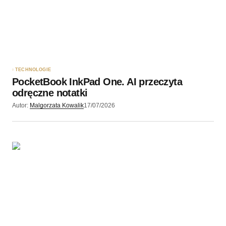
Twój adres e-mail
*
Zapamiętaj moje dane w tej przeglądarce podczas
pisania kolejnych komentarzy.
TECHNOLOGIE
PocketBook InkPad One. AI przeczyta
Wyślij komentarz
odręczne notatki
Autor:
Malgorzata Kowalik
17/07/2026