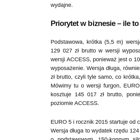
wydajne.
Priorytet w biznesie – ile t
Podstawowa, krótka (5,5 m) wersj
129 027 zł brutto w wersji wypo
wersji ACCESS, ponieważ jest o 10 
wyposażenie. Wersja długa, równie
zł brutto, czyli tyle samo, co kró
Mówimy tu o wersji furgon, EURO 
kosztuje 145 017 zł brutto, poni
poziomie ACCESS.
EURO 5 i rocznik 2015 startuje od 
Wersja długa to wydatek rzędu 124 
o podstawowym, 150-konnym sil