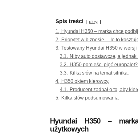
Spis treści
ukryj
1.
Hyundai H350 – marka chce podbi
2.
Priorytet w biznesie – ile to kosztuj
3.
Testowany Hyundai H350 w wersji
3.1.
Niby auto dostawcze, a jednak 
3.2.
H350 pomieści pięć europalet?
3.3.
Kilka słów na temat silnika.
4.
H350 okiem kierowcy.
4.1.
Producent zadbał o to, aby kie
5.
Kilka słów podsumowania
Hyundai H350 – marka
użytkowych