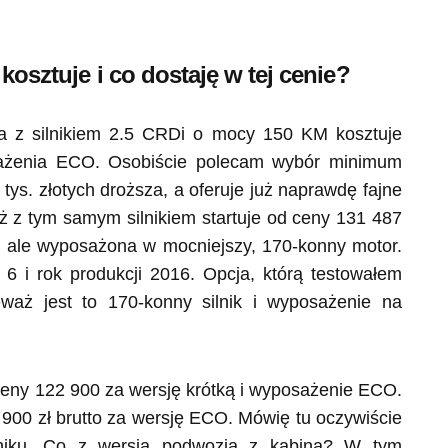
o kosztuje i co dostaję w tej cenie?
a z silnikiem 2.5 CRDi o mocy 150 KM kosztuje
sażenia ECO. Osobiście polecam wybór minimum
tys. złotych droższa, a oferuje już naprawdę fajne
ż z tym samym silnikiem startuje od ceny 131 487
tka, ale wyposażona w mocniejszy, 170-konny motor.
6 i rok produkcji 2016. Opcja, którą testowałem
eważ jest to 170-konny silnik i wyposażenie na
ceny 122 900 za wersję krótką i wyposażenie ECO.
900 zł brutto za wersję ECO. Mówię tu oczywiście
niku. Co z wersją podwozia z kabiną? W tym