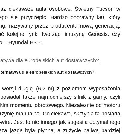
raz ciekawsze auta osobowe. Świetny Tucson w
go się przyczepić. Bardzo poprawny i30, który
ting, nazywany przez producenta nową generacją.
ć kolejne rynki tworząc limuzynę Genesis, czy
go – Hyundai H350.
lternatywa dla europejskich aut dostawczych?
wersji długiej (6,2 m) z poziomem wyposażenia
siadał także najmocniejszy silnik z gamy, czyli
 Nm momentu obrotowego. Niezależnie od motoru
zynię manualną. Co ciekawe, skrzynia ta posiada
-wire. Jest to nic innego jak sugestia optymalnego
za jazda była płynna, a zużycie paliwa bardziej