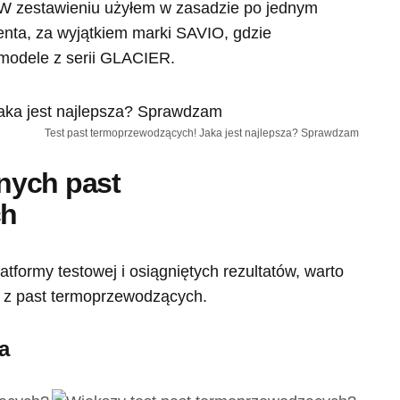
 W zestawieniu użyłem w zasadzie po jednym
enta, za wyjątkiem marki SAVIO, gdzie
modele z serii GLACIER.
Test past termoprzewodzących! Jaka jest najlepsza? Sprawdzam
nych past
ch
tformy testowej i osiągniętych rezultatów, warto
j z past termoprzewodzących.
a