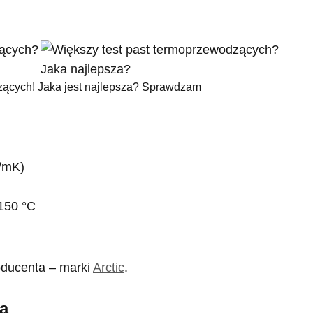
zących! Jaka jest najlepsza? Sprawdzam
/mK)
+150 °C
oducenta – marki
Arctic
.
a