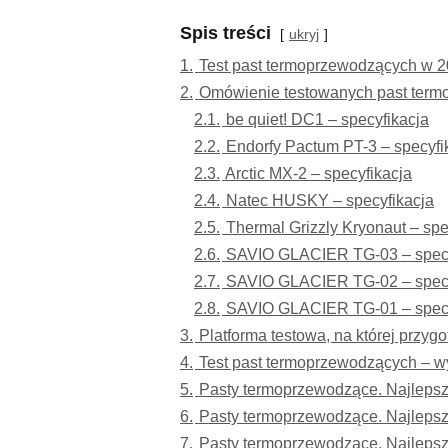
Spis treści
ukryj
1.
Test past termoprzewodzących w 
2.
Omówienie testowanych past ter
2.1.
be quiet! DC1 – specyfikacja
2.2.
Endorfy Pactum PT-3 – specyfi
2.3.
Arctic MX-2 – specyfikacja
2.4.
Natec HUSKY – specyfikacja
2.5.
Thermal Grizzly Kryonaut – spe
2.6.
SAVIO GLACIER TG-03 – specy
2.7.
SAVIO GLACIER TG-02 – specy
2.8.
SAVIO GLACIER TG-01 – specy
3.
Platforma testowa, na której przy
4.
Test past termoprzewodzących – wyn
5.
Pasty termoprzewodzące. Najleps
6.
Pasty termoprzewodzące. Najleps
7.
Pasty termoprzewodzące. Najleps