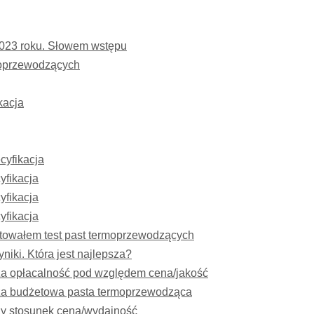
2023 roku. Słowem wstępu
moprzewodzących
kacja
cyfikacja
fikacja
fikacja
fikacja
gotowałem test past termoprzewodzących
iki. Która jest najlepsza?
za opłacalność pod względem cena/jakość
za budżetowa pasta termoprzewodząca
zy stosunek cena/wydajność