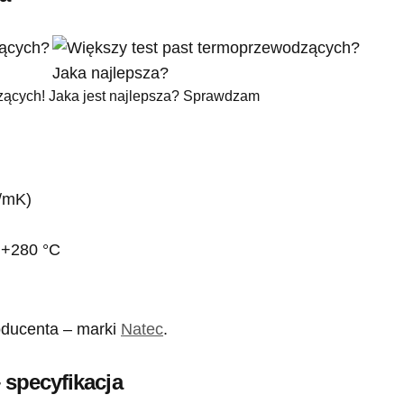
zących! Jaka jest najlepsza? Sprawdzam
/mK)
 +280 °C
oducenta – marki
Natec
.
 specyfikacja