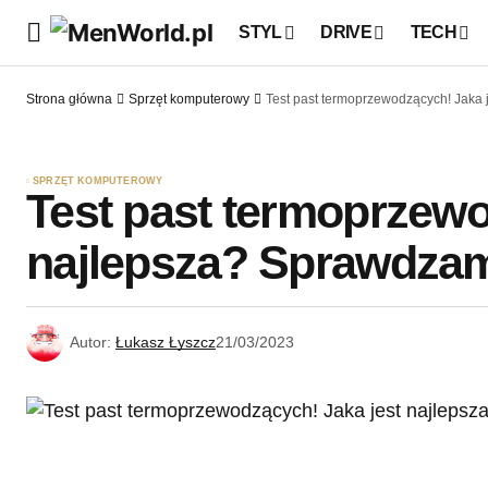
STYL
DRIVE
TECH
Strona główna
Sprzęt komputerowy
Test past termoprzewodzących! Jaka
SPRZĘT KOMPUTEROWY
Test past termoprzewo
najlepsza? Sprawdza
Autor:
Łukasz Łyszcz
21/03/2023