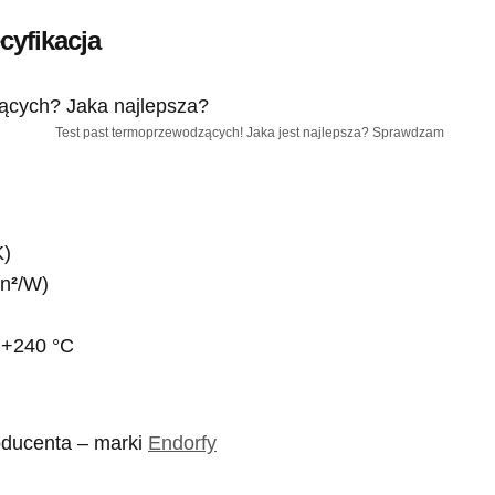
cyfikacja
Test past termoprzewodzących! Jaka jest najlepsza? Sprawdzam
K)
in
²
/W)
 +240 °C
oducenta – marki
Endorfy