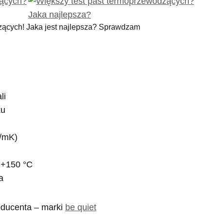
zących! Jaka jest najlepsza? Sprawdzam
li
ku
W/mK)
 +150 °C
a
oducenta – marki
be quiet