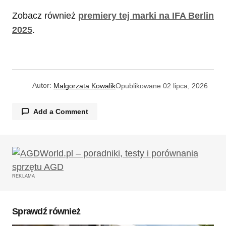
Zobacz również
premiery tej marki na IFA Berlin
2025
.
Autor:
Malgorzata Kowalik
Opublikowane
02 lipca, 2026
Add a Comment
Twój adres email nie zostanie opublikowany.
Wymagane pola są oznaczone
*
REKLAMA
Komentarz
*
Sprawdź również