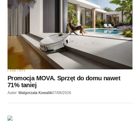
Twoję imię
*
Twój adres e-mail
*
Zapamiętaj moje dane w tej przeglądarce podczas
pisania kolejnych komentarzy.
AGD I RTV
Promocja MOVA. Sprzęt do domu nawet
Wyślij komentarz
71% taniej
Autor:
Malgorzata Kowalik
07/08/2026