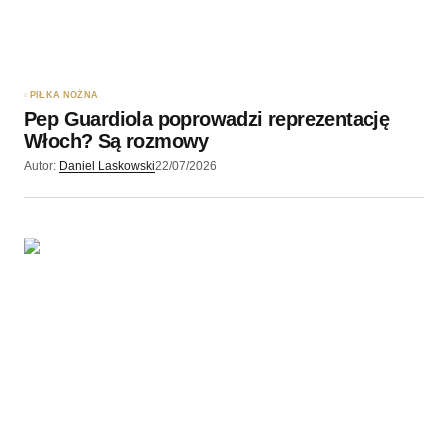
Zapamiętaj moje dane w tej przeglądarce podczas
pisania kolejnych komentarzy.
PIŁKA NOŻNA
Pep Guardiola poprowadzi reprezentację
Wyślij komentarz
Włoch? Są rozmowy
Autor:
Daniel Laskowski
22/07/2026