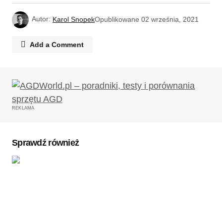
Autor:
Karol Snopek
Opublikowane
02 września, 2021
Add a Comment
Twój adres email nie zostanie opublikowany.
Wymagane pola są oznaczone
*
REKLAMA
Komentarz
*
Sprawdź również
Twoję imię
*
Twój adres e-mail
*