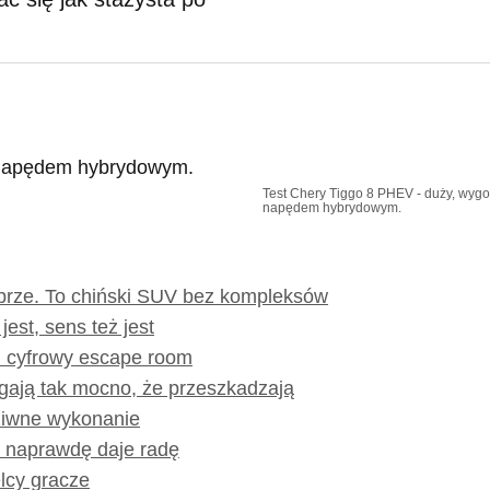
Test Chery Tiggo 8 PHEV - duży, wyg
napędem hybrydowym.
rze. To chiński SUV bez kompleksów
jest, sens też jest
 cyfrowy escape room
gają tak mocno, że przeszkadzają
ziwne wykonanie
V naprawdę daje radę
elcy gracze