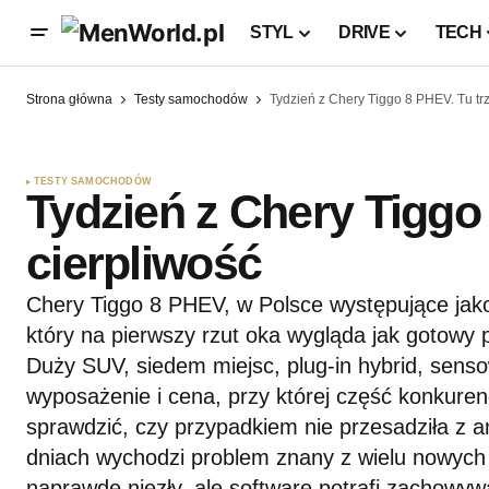
STYL
DRIVE
TECH
Strona główna
Testy samochodów
Tydzień z Chery Tiggo 8 PHEV. Tu tr
TESTY SAMOCHODÓW
Tydzień z Chery Tiggo
cierpliwość
Chery Tiggo 8 PHEV, w Polsce występujące jak
który na pierwszy rzut oka wygląda jak gotowy 
Duży SUV, siedem miejsc, plug-in hybrid, sens
wyposażenie i cena, przy której część konkure
sprawdzić, czy przypadkiem nie przesadziła z am
dniach wychodzi problem znany z wielu nowych 
naprawdę niezły, ale software potrafi zachowywa