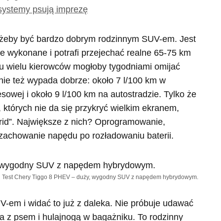
 systemy psują imprezę
żeby być bardzo dobrym rodzinnym SUV-em. Jest
e wykonane i potrafi przejechać realne 65-75 km
iu wielu kierowców mogłoby tygodniami omijać
anie też wypada dobrze: około 7 l/100 km w
owej i około 9 l/100 km na autostradzie. Tylko że
, których nie da się przykryć wielkim ekranem,
brid”. Największe z nich? Oprogramowanie,
zachowanie napędu po rozładowaniu baterii.
Test Chery Tiggo 8 PHEV – duży, wygodny SUV z napędem hybrydowym.
-em i widać to już z daleka. Nie próbuje udawać
a z psem i hulajnogą w bagażniku. To rodzinny