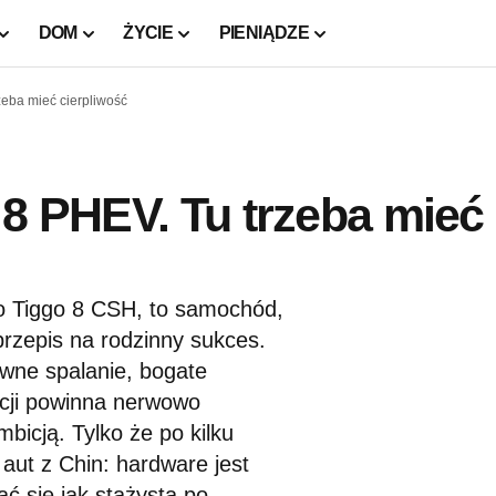
DOM
ŻYCIE
PIENIĄDZE
zeba mieć cierpliwość
 8 PHEV. Tu trzeba mieć
o Tiggo 8 CSH, to samochód,
przepis na rodzinny sukces.
owne spalanie, bogate
ncji powinna nerwowo
bicją. Tylko że po kilku
aut z Chin: hardware jest
ć się jak stażysta po