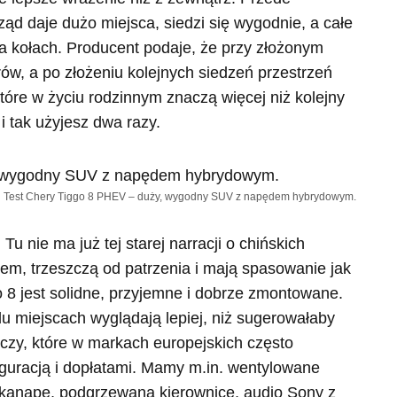
rząd daje dużo miejsca, siedzi się wygodnie, a całe
a kołach. Producent podaje, że przy złożonym
rów, a po złożeniu kolejnych siedzeń przestrzeń
 które w życiu rodzinnym znaczą więcej niż kolejny
 i tak użyjesz dwa razy.
Test Chery Tiggo 8 PHEV – duży, wygodny SUV z napędem hybrydowym.
Tu nie ma już tej starej narracji o chińskich
em, trzeszczą od patrzenia i mają spasowanie jak
o 8 jest solidne, przyjemne i dobrze zmontowane.
lu miejscach wyglądają lepiej, niż sugerowałaby
eczy, które w markach europejskich często
guracją i dopłatami. Mamy m.in. wentylowane
ą kanapę, podgrzewaną kierownicę, audio Sony z