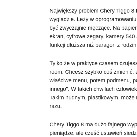
Największy problem Chery Tiggo 8 P
wyglądzie. Leży w oprogramowaniu. 
być zwyczajnie męczące. Na papier
ekran, cyfrowe zegary, kamery 540 s
funkcji dłuższa niż paragon z rodz
Tylko że w praktyce czasem czujesz 
room. Chcesz szybko coś zmienić, a
właściwe menu, potem podmenu, pot
innego”. W takich chwilach człowie
Takim nudnym, plastikowym, może n
razu.
Chery Tiggo 8 ma dużo fajnego wypo
pieniądze, ale część ustawień sied