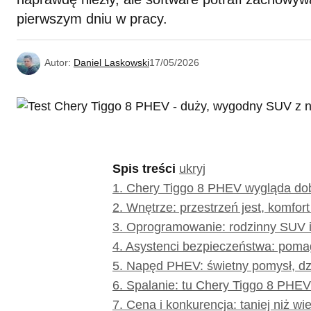
pierwszym dniu w pracy.
Autor:
Daniel Laskowski
17/05/2026
Spis treści
ukryj
1.
Chery Tiggo 8 PHEV wygląda dob
2.
Wnętrze: przestrzeń jest, komfort 
3.
Oprogramowanie: rodzinny SUV i
4.
Asystenci bezpieczeństwa: poma
5.
Napęd PHEV: świetny pomysł, d
6.
Spalanie: tu Chery Tiggo 8 PHE
7.
Cena i konkurencja: taniej niż wi