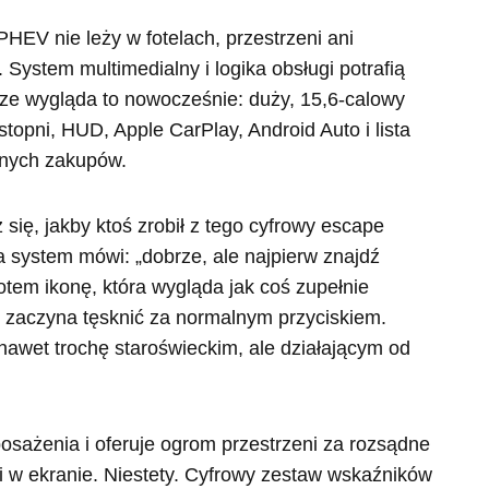
HEV nie leży w fotelach, przestrzeni ani
System multimedialny i logika obsługi potrafią
ze wygląda to nowocześnie: duży, 15,6-calowy
topni, HUD, Apple CarPlay, Android Auto i lista
innych zakupów.
się, jakby ktoś zrobił z tego cyfrowy escape
 system mówi: „dobrze, ale najpierw znajdź
em ikonę, która wygląda jak coś zupełnie
k zaczyna tęsknić za normalnym przyciskiem.
awet trochę staroświeckim, ale działającym od
sażenia i oferuje ogrom przestrzeni za rozsądne
zi w ekranie. Niestety. Cyfrowy zestaw wskaźników