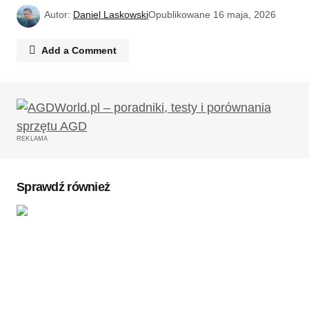
Autor:
Daniel Laskowski
Opublikowane
16 maja, 2026
Add a Comment
Twój adres email nie zostanie opublikowany.
Wymagane pola są oznaczone
*
REKLAMA
Komentarz
*
Sprawdź również
Twoję imię
*
Twój adres e-mail
*