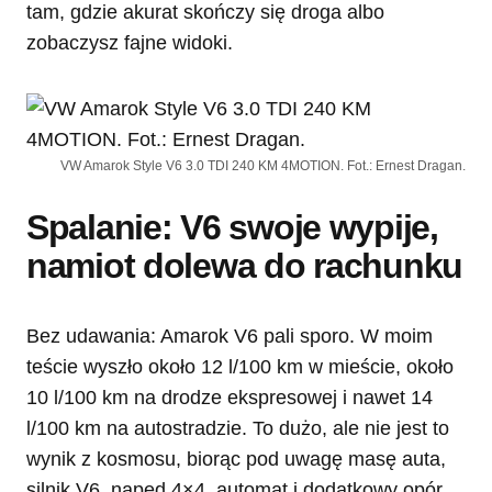
tam, gdzie akurat skończy się droga albo
zobaczysz fajne widoki.
VW Amarok Style V6 3.0 TDI 240 KM 4MOTION. Fot.: Ernest Dragan.
Spalanie: V6 swoje wypije,
namiot dolewa do rachunku
Bez udawania: Amarok V6 pali sporo. W moim
teście wyszło około 12 l/100 km w mieście, około
10 l/100 km na drodze ekspresowej i nawet 14
l/100 km na autostradzie. To dużo, ale nie jest to
wynik z kosmosu, biorąc pod uwagę masę auta,
silnik V6, napęd 4×4, automat i dodatkowy opór