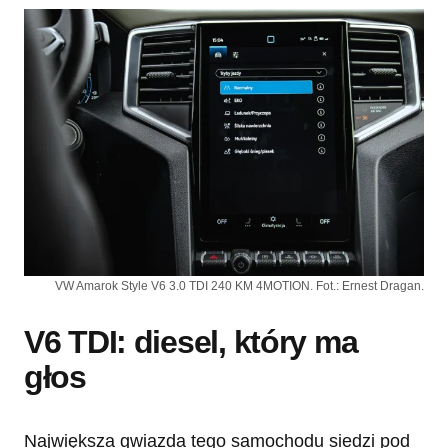
VW Amarok Style V6 3.0 TDI 240 KM 4MOTION. Fot.: Ernest Dragan.
V6 TDI: diesel, który ma
głos
Największa gwiazda tego samochodu siedzi pod