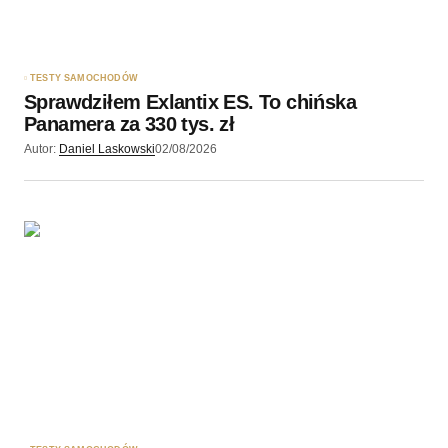
Zapamiętaj moje dane w tej przeglądarce podczas
pisania kolejnych komentarzy.
TESTY SAMOCHODÓW
Sprawdziłem Exlantix ES. To chińska
Wyślij komentarz
Panamera za 330 tys. zł
Autor:
Daniel Laskowski
02/08/2026