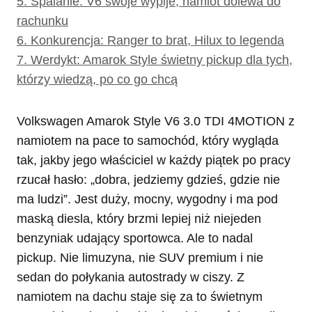
5.
Spalanie: V6 swoje wypije, namiot dolewa do
rachunku
6.
Konkurencja: Ranger to brat, Hilux to legenda
7.
Werdykt: Amarok Style świetny pickup dla tych,
którzy wiedzą, po co go chcą
Volkswagen Amarok Style V6 3.0 TDI 4MOTION z
namiotem na pace to samochód, który wygląda
tak, jakby jego właściciel w każdy piątek po pracy
rzucał hasło: „dobra, jedziemy gdzieś, gdzie nie
ma ludzi”. Jest duży, mocny, wygodny i ma pod
maską diesla, który brzmi lepiej niż niejeden
benzyniak udający sportowca. Ale to nadal
pickup. Nie limuzyna, nie SUV premium i nie
sedan do połykania autostrady w ciszy. Z
namiotem na dachu staje się za to świetnym