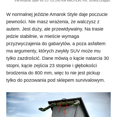
VW Amarok Style V6 3.0 TDI 240 KM 4MOTION. Fot.: Ernest Dragan.
W normalnej jeździe Amarok Style daje poczucie
pewności. Nie masz wrażenia, że walczysz z
autem. Jest duży, ale przewidywalny. Na trasie
jedzie stabilnie, w mieście wymaga
przyzwyczajenia do gabarytów, a poza asfaltem
ma argumenty, których zwykły SUV może mu
tylko zazdrościć. Dane mówią o kącie natarcia 30
stopni, kącie zejścia 23 stopnie i głębokości
brodzenia do 800 mm, więc to nie jest pickup
tylko do pozowania pod sklepem survivalowym.