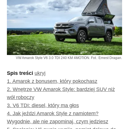
VW Amarok Style V6 3.0 TDI 240 KM 4MOTION. Fot.: Ernest Dragan.
Spis treści
ukryj
1.
Amarok z bonusem, który pokochasz
2.
Wnętrze VW Amarok Style: bardziej SUV niż
wół roboczy
3.
V6 TDI: diesel, który ma głos
4.
Jak jeździ Amarok Style z namiotem?
Wygodnie, ale nie zapominaj, czym jedziesz