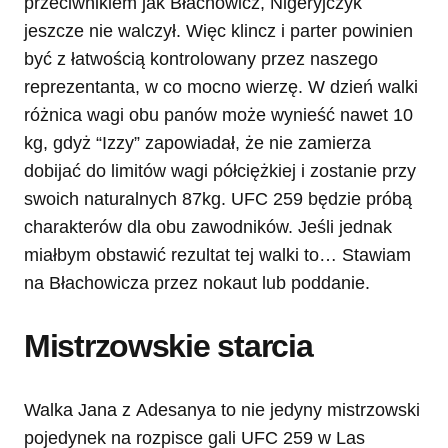
przeciwnikiem jak Błachowicz, Nigeryjczyk
jeszcze nie walczył. Więc klincz i parter powinien
być z łatwością kontrolowany przez naszego
reprezentanta, w co mocno wierzę. W dzień walki
różnica wagi obu panów może wynieść nawet 10
kg, gdyż “Izzy” zapowiadał, że nie zamierza
dobijać do limitów wagi półciężkiej i zostanie przy
swoich naturalnych 87kg. UFC 259 będzie próbą
charakterów dla obu zawodników. Jeśli jednak
miałbym obstawić rezultat tej walki to… Stawiam
na Błachowicza przez nokaut lub poddanie.
Mistrzowskie starcia
Walka Jana z Adesanya to nie jedyny mistrzowski
pojedynek na rozpisce gali UFC 259 w Las