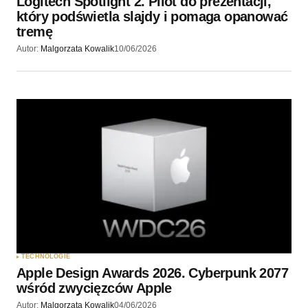
Logitech Spotlight 2. Pilot do prezentacji,
który podświetla slajdy i pomaga opanować
tremę
Autor:
Malgorzata Kowalik
10/06/2026
TECHNOLOGIE
Apple Design Awards 2026. Cyberpunk 2077
wśród zwycięzców Apple
Autor:
Malgorzata Kowalik
04/06/2026