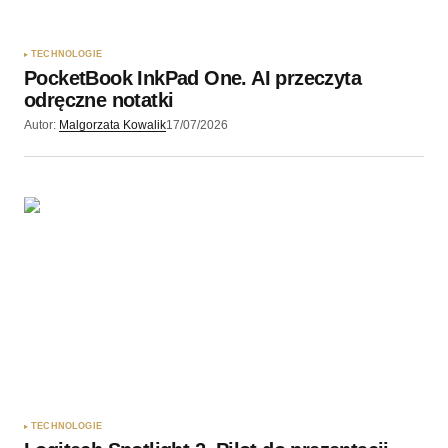
Zapamiętaj moje dane w tej przeglądarce podczas
pisania kolejnych komentarzy.
TECHNOLOGIE
PocketBook InkPad One. AI przeczyta
Wyślij komentarz
odręczne notatki
Autor:
Malgorzata Kowalik
17/07/2026
TECHNOLOGIE