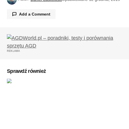
Add a Comment
Twój adres email nie zostanie opublikowany.
Wymagane pola są oznaczone
*
REKLAMA
Komentarz
*
Sprawdź również
Twoję imię
*
Twój adres e-mail
*