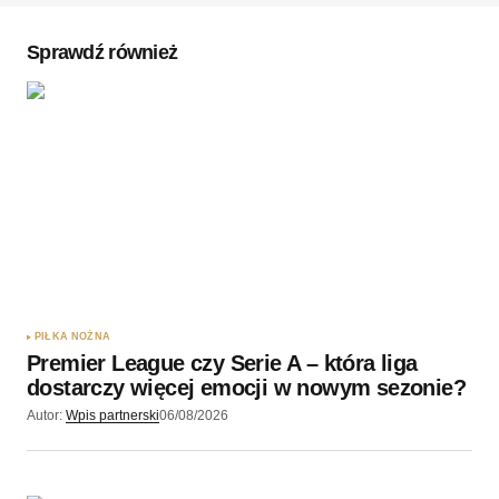
Komentarz
*
Sprawdź również
Twoję imię
*
Twój adres e-mail
*
Zapamiętaj moje dane w tej przeglądarce podczas
pisania kolejnych komentarzy.
PIŁKA NOŻNA
Premier League czy Serie A – która liga
Wyślij komentarz
dostarczy więcej emocji w nowym sezonie?
Autor:
Wpis partnerski
06/08/2026