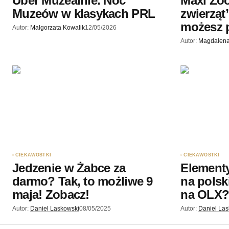
Uber Muzealnie. Noc
Maxi Zoo
Muzeów w klasykach PRL
zwierząt
możesz
Autor:
Malgorzata Kowalik
12/05/2026
Autor:
Magdalena
CIEKAWOSTKI
CIEKAWOSTKI
Jedzenie w Żabce za
Elementy
darmo? Tak, to możliwe 9
na polsk
maja! Zobacz!
na OLX
Autor:
Daniel Laskowski
08/05/2025
Autor:
Daniel La