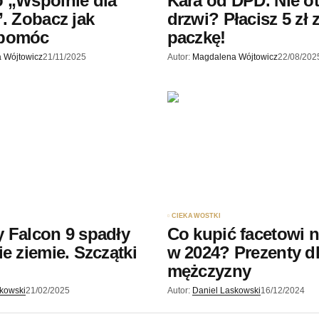
 „Wspólnie dla
Kara od DPD. Nie o
”. Zobacz jak
drzwi? Płacisz 5 zł 
 pomóc
paczkę!
 Wójtowicz
21/11/2025
Autor:
Magdalena Wójtowicz
22/08/202
CIEKAWOSTKI
 Falcon 9 spadły
Co kupić facetowi n
ie ziemie. Szczątki
w 2024? Prezenty d
?
mężczyzny
skowski
21/02/2025
Autor:
Daniel Laskowski
16/12/2024