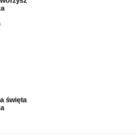
tworzysz
za
5
a święta
la