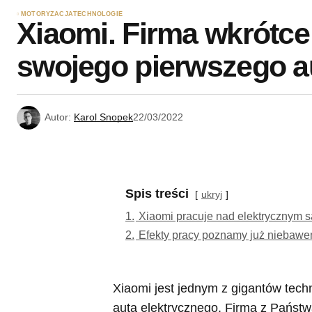
MOTORYZACJA
TECHNOLOGIE
Xiaomi. Firma wkrótce
swojego pierwszego a
Autor:
Karol Snopek
22/03/2022
Spis treści
ukryj
1.
Xiaomi pracuje nad elektrycznym
2.
Efekty pracy poznamy już niebaw
Xiaomi jest jednym z gigantów tech
auta elektrycznego. Firma z Państw