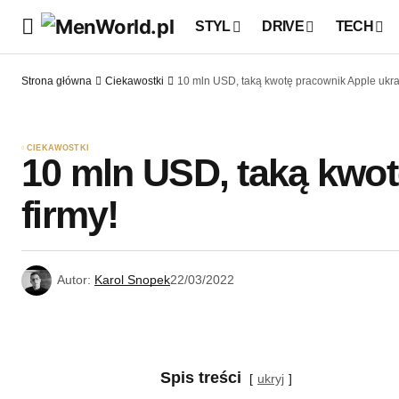
STYL
DRIVE
TECH
Strona główna
Ciekawostki
10 mln USD, taką kwotę pracownik Apple ukrad
CIEKAWOSTKI
10 mln USD, taką kwot
firmy!
Autor:
Karol Snopek
22/03/2022
Spis treści
ukryj