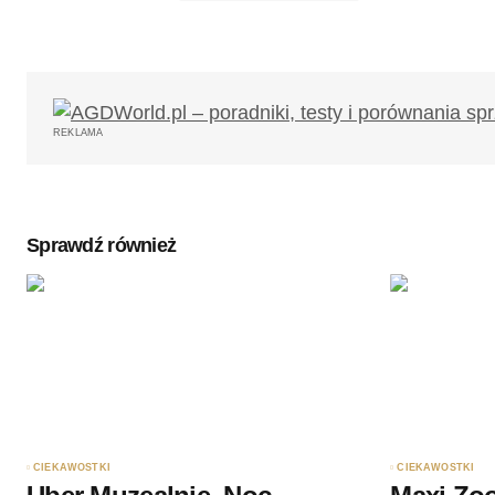
Twój adres email nie zostanie opub
REKLAMA
Komentarz
*
Sprawdź również
Twoję imię
*
Zapamiętaj moje dane w tej przegl
podczas pisania kolejnych komenta
Wyślij komentarz
CIEKAWOSTKI
CIEKAWOSTKI