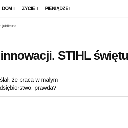
DOM
ŻYCIE
PIENIĄDZE
e jubileusz
 innowacji. STIHL świętu
yślał, że praca w małym
edsiębiorstwo, prawda?