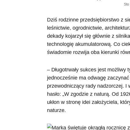
Sto 
Dziś rodzinne przedsiębiorstwo z 
leśnictwie, ogrodnictwie, architekt
dekady kojarzył się głównie z silni
technologię akumulatorową. Co ciek
świadomie rozwija oba kierunki rów
– Długotrwały sukces jest możliwy t
jednocześnie ma odwagę zaczynać no
przewodniczący rady nadzorczej. I wł
hasło: „W zgodzie z naturą. Od 1926
ukłon w stronę idei założyciela, któr
naturze.