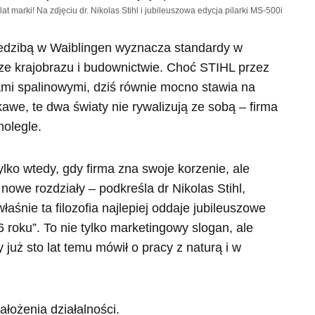
lat marki! Na zdjęciu dr. Nikolas Stihl i jubileuszowa edycja pilarki MS-500i
siedzibą w Waiblingen wyznacza standardy w
urze krajobrazu i budownictwie. Choć STIHL przez
kami spalinowymi, dziś równie mocno stawia na
awe, te dwa światy nie rywalizują ze sobą – firma
nolegle.
ylko wtedy, gdy firma zna swoje korzenie, ale
we rozdziały – podkreśla dr Nikolas Stihl,
aśnie ta filozofia najlepiej oddaje jubileuszowe
 roku”. To nie tylko marketingowy slogan, ale
y już sto lat temu mówił o pracy z naturą i w