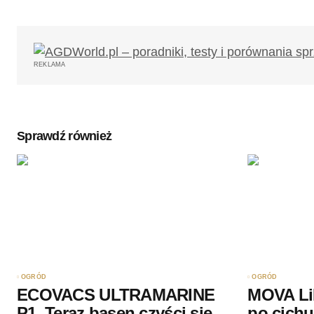
Twój adres email nie zostanie opub
REKLAMA
Komentarz
*
Sprawdź również
Twoję imię
*
Zapamiętaj moje dane w tej przegl
podczas pisania kolejnych komenta
Wyślij komentarz
OGRÓD
OGRÓD
ECOVACS ULTRAMARINE
MOVA LiD
P1. Teraz basen czyści się
po cichu