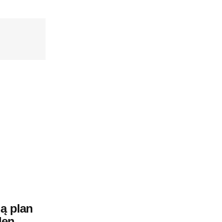
ą plan
den