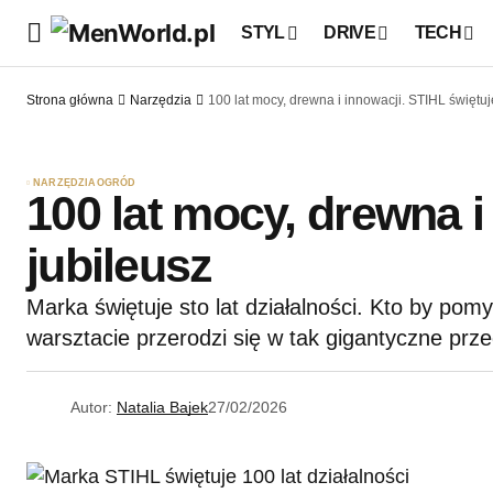
STYL
DRIVE
TECH
Strona główna
Narzędzia
100 lat mocy, drewna i innowacji. STIHL świętuj
NARZĘDZIA
OGRÓD
100 lat mocy, drewna i
jubileusz
Marka świętuje sto lat działalności. Kto by pom
warsztacie przerodzi się w tak gigantyczne prz
Autor:
Natalia Bajek
27/02/2026