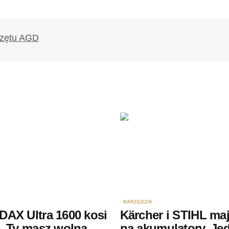
likowany.
Wymagane pola są oznaczone
*
Twój adres e-mail
*
ądarce
rzy.
NARZĘDZIA
AX Ultra 1600 kosi
Kärcher i STIHL maj
. Ty masz wolną
na akumulatory. Je