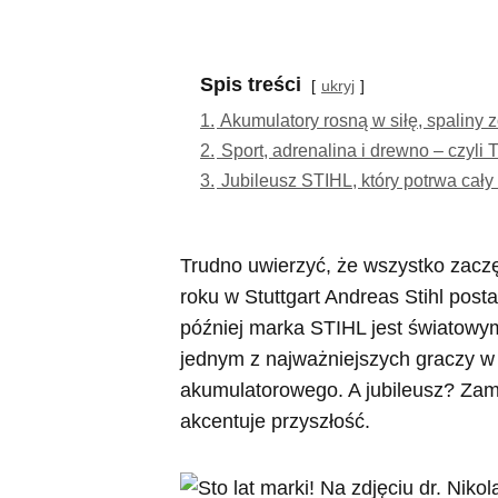
Spis treści
ukryj
1.
Akumulatory rosną w siłę, spaliny 
2.
Sport, adrenalina i drewno – cz
3.
Jubileusz STIHL, który potrwa cały
Trudno uwierzyć, że wszystko zacz
roku w Stuttgart Andreas Stihl post
później marka STIHL jest światowym
jednym z najważniejszych graczy w
akumulatorowego. A jubileusz? Zam
akcentuje przyszłość.