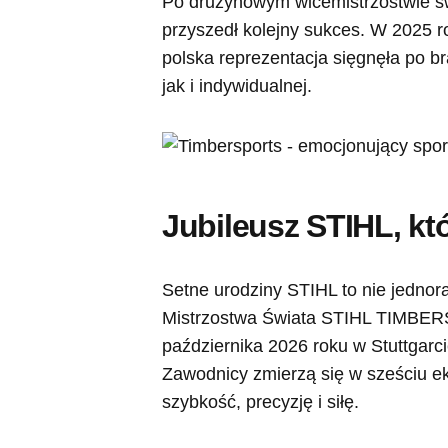
Po drużynowym wicemistrzostwie św
przyszedł kolejny sukces. W 2025 r
polska reprezentacja sięgnęła po b
jak i indywidualnej.
Jubileusz STIHL, kt
Setne urodziny STIHL to nie jedno
Mistrzostwa Świata STIHL TIMBERS
października 2026 roku w Stuttgarci
Zawodnicy zmierzą się w sześciu e
szybkość, precyzję i siłę.