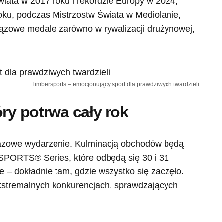
iata w 2017 roku i rekordzie Europy w 2024,
oku, podczas Mistrzostw Świata w Mediolanie,
rązowe medale zarówno w rywalizacji drużynowej,
Timbersports – emocjonujący sport dla prawdziwych twardzieli
óry potrwa cały rok
razowe wydarzenie. Kulminacją obchodów będą
PORTS® Series, które odbędą się 30 i 31
e – dokładnie tam, gdzie wszystko się zaczęło.
kstremalnych konkurencjach, sprawdzających