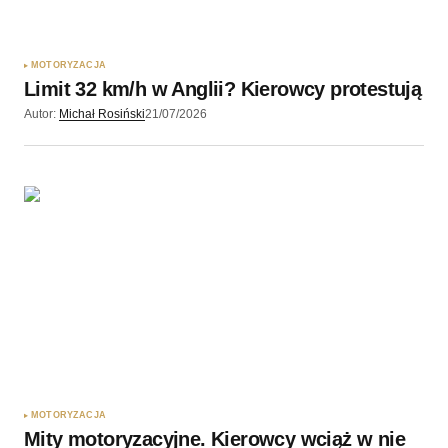
Zapamiętaj moje dane w tej przeglądarce podczas
pisania kolejnych komentarzy.
MOTORYZACJA
Limit 32 km/h w Anglii? Kierowcy protestują
Wyślij komentarz
Autor:
Michał Rosiński
21/07/2026
MOTORYZACJA
Mity motoryzacyjne. Kierowcy wciąż w nie