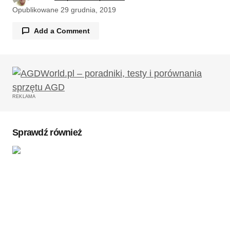
Opublikowane
29 grudnia, 2019
Add a Comment
Twój adres email nie zostanie opublikowany.
Wymagane pola są oznaczone
*
REKLAMA
Komentarz
*
Sprawdź również
Twoję imię
*
Twój adres e-mail
*