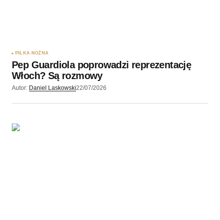
Twój adres e-mail
*
Zapamiętaj moje dane w tej przeglądarce podczas
pisania kolejnych komentarzy.
PIŁKA NOŻNA
Pep Guardiola poprowadzi reprezentację
Wyślij komentarz
Włoch? Są rozmowy
Autor:
Daniel Laskowski
22/07/2026