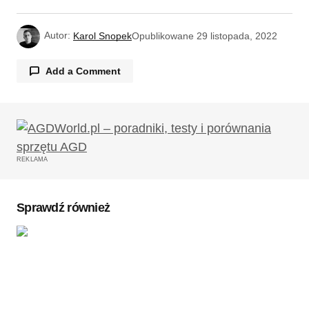
Autor:
Karol Snopek
Opublikowane
29 listopada, 2022
Add a Comment
Twój adres email nie zostanie opublikowany.
Wymagane pola są oznaczone
*
REKLAMA
Komentarz
*
Sprawdź również
Twoję imię
*