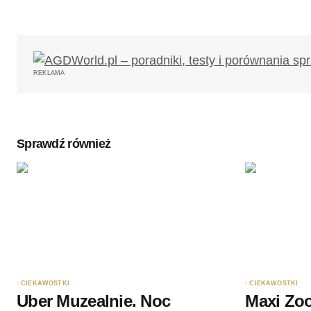
Twój adres email nie zostanie opub
REKLAMA
Komentarz
*
Sprawdź również
Twoję imię
*
Zapamiętaj moje dane w tej przegl
podczas pisania kolejnych komenta
Wyślij komentarz
CIEKAWOSTKI
CIEKAWOSTKI
Uber Muzealnie. Noc
Maxi Zoo