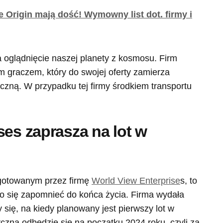
 Origin mają dość! Wymowny list dot. firmy i
a oglądnięcie naszej planety z kosmosu. Firm
m graczem, który do swojej oferty zamierza
czną. W przypadku tej firmy środkiem transportu
ses zaprasza na lot w
ygotowanym przez firmę
World View Enterprise
s, to
o się zapomnieć do końca życia. Firma wydała
się, na kiedy planowany jest pierwszy lot w
zna odbędzie się na początku 2024 roku, czyli za