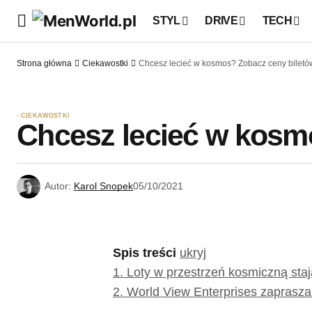
STYL
DRIVE
TECH
Strona główna
Ciekawostki
Chcesz lecieć w kosmos? Zobacz ceny biletó
CIEKAWOSTKI
Chcesz lecieć w kosm
Autor:
Karol Snopek
05/10/2021
Spis treści
ukryj
1.
Loty w przestrzeń kosmiczną sta
2.
World View Enterprises zaprasza