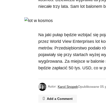
niecałe trzy lata. Sam lot balonem b
Na jaki pułap będzie wzbijać się p
przez
World View Enterprises lot k
metrów. Przedsiębiorstwo podało rów
pojawiały się przy startach wyżej w
wygórowana. Za miejsce w balonie
będzie zapłacić 50 tys. USD, co w p
Autor:
Karol Snopek
Opublikowane
05 
Add a Comment