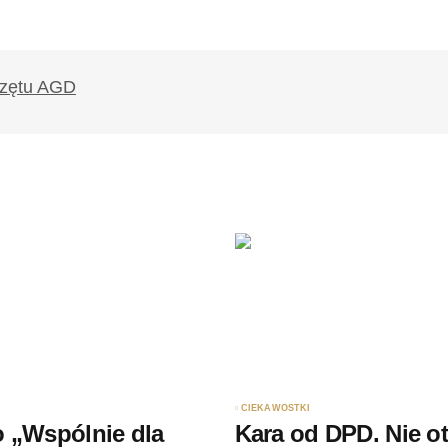
likowany.
Wymagane pola są oznaczone
*
Twój adres e-mail
*
ądarce
rzy.
CIEKAWOSTKI
 „Wspólnie dla
Kara od DPD. Nie o