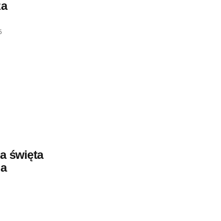
za
5
a święta
la