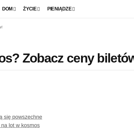
DOM
ŻYCIE
PIENIĄDZE
w!
os? Zobacz ceny biletó
ją się powszechne
 na lot w kosmos