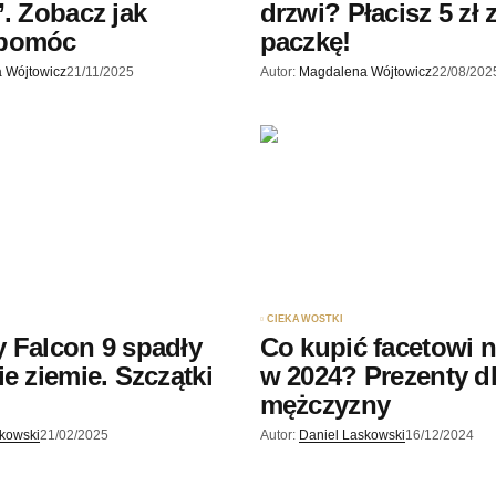
”. Zobacz jak
drzwi? Płacisz 5 zł 
 pomóc
paczkę!
 Wójtowicz
21/11/2025
Autor:
Magdalena Wójtowicz
22/08/202
CIEKAWOSTKI
 Falcon 9 spadły
Co kupić facetowi n
ie ziemie. Szczątki
w 2024? Prezenty d
?
mężczyzny
skowski
21/02/2025
Autor:
Daniel Laskowski
16/12/2024