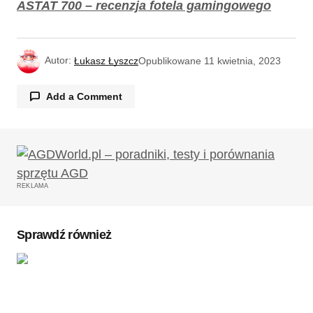
ASTAT 700 – recenzja fotela gamingowego
Autor:
Łukasz Łyszcz
Opublikowane
11 kwietnia, 2023
Add a Comment
Twój adres email nie zostanie opublikowany.
Wymagane pola są oznaczone
*
REKLAMA
Komentarz
*
Sprawdź również
Twoję imię
*