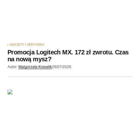
Twój adres e-mail
*
Zapamiętaj moje dane w tej przeglądarce podczas
pisania kolejnych komentarzy.
GADŻETY I PERYFERIA
Promocja Logitech MX. 172 zł zwrotu. Czas
Wyślij komentarz
na nową mysz?
Autor:
Malgorzata Kowalik
28/07/2026