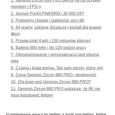
monitory i FPS-y
2.
Sensor PixArt PAW3950 i 30 000 DPI
3.
Podwójny chipset i stabilność przy 8K
4.
64 gramy, szklane ślizgacze i kształt dla prawej
dłoni
5.
Przełączniki Kailh i 150 milionów kliknięć
6.
Bateria 500 mAh i do 120 godzin pracy
7.
Oprogramowanie i personalizacja pod własną
rękę
8.
Czarna i biała wersja. Ten sam sprzęt, różny styl
9.
Cena Genesis Zircon 880 PRO i dostępność
10.
Dla kogo jest Genesis Zircon 880 PRO?
11.
Genesis Zircon 880 PRO pokazuje, że 8K nie
musi kosztować fortuny
Gamingowa mysz to jeden z tych sprzętów, które