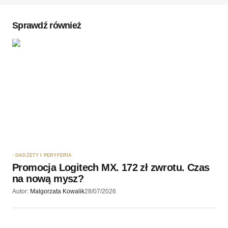
Komentarz
*
Sprawdź również
Twoję imię
*
Twój adres e-mail
*
Zapamiętaj moje dane w tej przeglądarce podczas
pisania kolejnych komentarzy.
GADŻETY I PERYFERIA
Promocja Logitech MX. 172 zł zwrotu. Czas
Wyślij komentarz
na nową mysz?
Autor:
Malgorzata Kowalik
28/07/2026