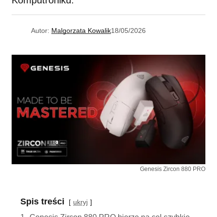
Komputroniku.
Autor:
Malgorzata Kowalik
18/05/2026
Genesis Zircon 880 PRO
Spis treści
ukryj
1.
Genesis Zircon 880 PRO bierze na cel szybkie