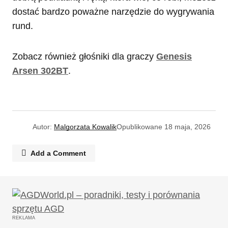
dostać bardzo poważne narzędzie do wygrywania
rund.
Zobacz również głośniki dla graczy
Genesis
Arsen 302BT
.
Autor:
Malgorzata Kowalik
Opublikowane
18 maja, 2026
Add a Comment
Twój adres email nie zostanie opublikowany.
Wymagane pola są oznaczone
*
REKLAMA