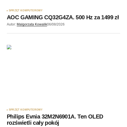
SPRZĘT KOMPUTEROWY
AOC GAMING CQ32G4ZA. 500 Hz za 1499 zł
Wyślij komentarz
Autor:
Malgorzata Kowalik
06/08/2026
SPRZĘT KOMPUTEROWY
Philips Evnia 32M2N6901A. Ten OLED
rozświetli cały pokój