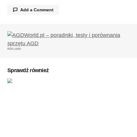
Add a Comment
Twój adres email nie zostanie opublikowany.
Wymagane pola są oznaczone
*
REKLAMA
Komentarz
*
Sprawdź również
Twoję imię
*
Twój adres e-mail
*
Zapamiętaj moje dane w tej przeglądarce podczas
pisania kolejnych komentarzy.