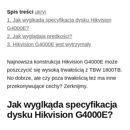
Spis treści
ukryj
1.
Jak wyglkąda specyfikacja dysku Hikvision
G4000E?
2.
Jak wyglądają predkości?
3.
Hikvision G4000E jest wytrzymały
Najnowsza konstrukcja Hikvision G4000E może
poszczycić się wysoką trwałością z TBW 1800TB.
No dobrze, ale czy poza trwałością też ma inne
przekonywujące cechy? Zerknijmy.
Jak wyglkąda specyfikacja
dysku Hikvision G4000E?