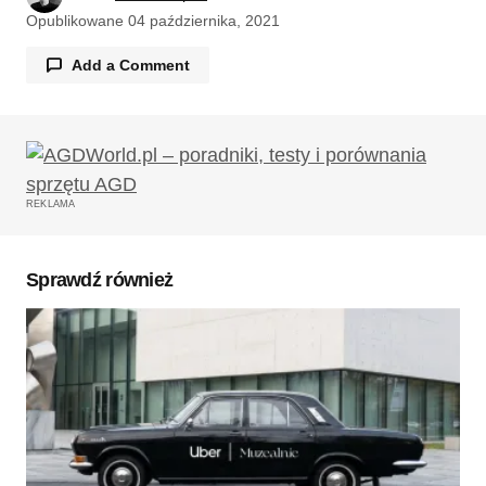
Opublikowane
04 października, 2021
Add a Comment
Twój adres email nie zostanie opublikowany.
Wymagane pola są oznaczone
*
REKLAMA
Komentarz
*
Sprawdź również
Twoję imię
*
Twój adres e-mail
*