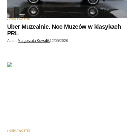
Zapamiętaj moje dane w tej przeglądarce podczas
pisania kolejnych komentarzy.
CIEKAWOSTKI
Uber Muzealnie. Noc Muzeów w klasykach
Wyślij komentarz
PRL
Autor:
Malgorzata Kowalik
12/05/2026
CIEKAWOSTKI