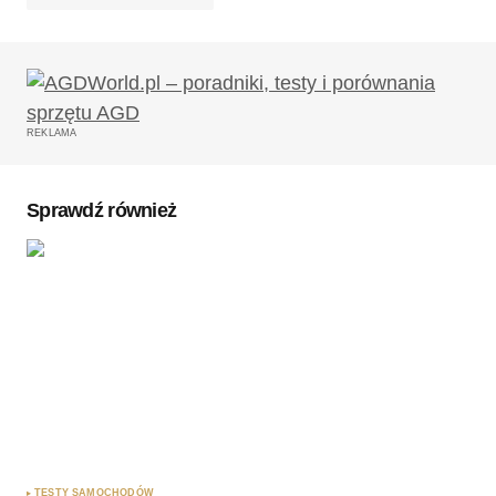
Twój adres email nie zostanie opublikowany.
Wymagane pola są oznaczone
*
REKLAMA
Komentarz
*
Sprawdź również
Twoję imię
*
Twój adres e-mail
*
Zapamiętaj moje dane w tej przeglądarce podczas
pisania kolejnych komentarzy.
TESTY SAMOCHODÓW