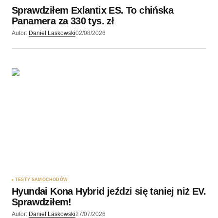
Sprawdziłem Exlantix ES. To chińska
Wyślij komentarz
Panamera za 330 tys. zł
Autor:
Daniel Laskowski
02/08/2026
TESTY SAMOCHODÓW
Hyundai Kona Hybrid jeździ się taniej niż EV.
Sprawdziłem!
Autor:
Daniel Laskowski
27/07/2026