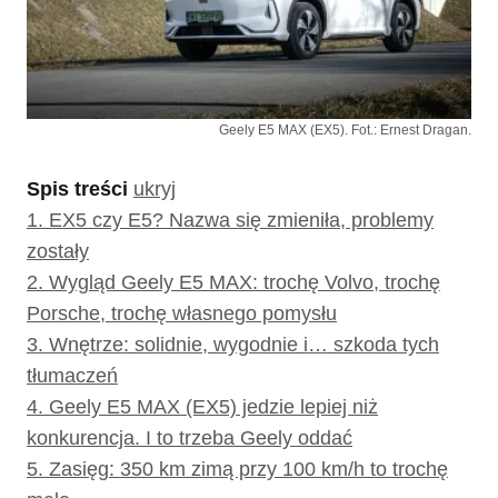
Geely E5 MAX (EX5). Fot.: Ernest Dragan.
Spis treści
ukryj
1.
EX5 czy E5? Nazwa się zmieniła, problemy
zostały
2.
Wygląd Geely E5 MAX: trochę Volvo, trochę
Porsche, trochę własnego pomysłu
3.
Wnętrze: solidnie, wygodnie i… szkoda tych
tłumaczeń
4.
Geely E5 MAX (EX5) jedzie lepiej niż
konkurencja. I to trzeba Geely oddać
5.
Zasięg: 350 km zimą przy 100 km/h to trochę