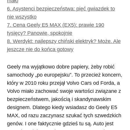
mało
6.
Asystenci bezpieczeństwa: pięć gwiazdek to
nie wszystko
7.
Cena Geely E5 MAX (EX5): prawie 190
tysięcy? Panowie, spokojnie
8.
Werdykt: najlepszy chiński elektryk? Może. Ale
jeszcze nie do końca gotowy
Geely ma wyjątkowo dobre papiery, żeby robić
samochody „po europejsku”. To przecież koncern,
który w 2010 roku przejął Volvo Cars od Forda, a
Volvo miało zachować swoje wartości związane z
bezpieczeństwem, jakością i skandynawskim
designem. Dlatego kiedy wsiadasz do Geely E5
MAX, od razu zaczynasz szukać tych szwedzkich
genów. I one faktycznie gdzieś tu są. Auto jest