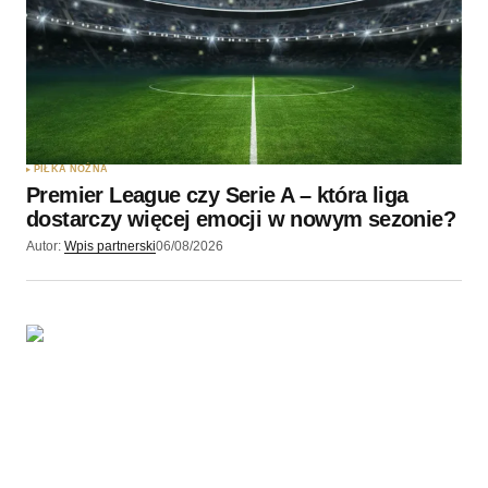
Twój adres e-mail
*
Zapamiętaj moje dane w tej przeglądarce podczas
pisania kolejnych komentarzy.
PIŁKA NOŻNA
Premier League czy Serie A – która liga
Wyślij komentarz
dostarczy więcej emocji w nowym sezonie?
Autor:
Wpis partnerski
06/08/2026