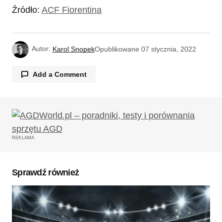
Źródło:
ACF Fiorentina
Autor:
Karol Snopek
Opublikowane
07 stycznia, 2022
Add a Comment
Twój adres email nie zostanie opublikowany.
Wymagane pola są oznaczone
*
REKLAMA
Komentarz
*
Sprawdź również
Twoję imię
*