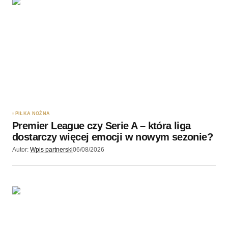
Twoję imię
*
Twój adres e-mail
*
Zapamiętaj moje dane w tej przeglądarce podczas
pisania kolejnych komentarzy.
PIŁKA NOŻNA
Premier League czy Serie A – która liga
Wyślij komentarz
dostarczy więcej emocji w nowym sezonie?
Autor:
Wpis partnerski
06/08/2026