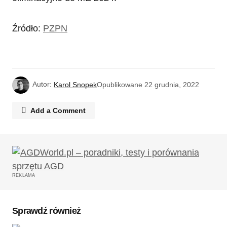
Źródło:
PZPN
Autor:
Karol Snopek
Opublikowane
22 grudnia, 2022
Add a Comment
Twój adres email nie zostanie opublikowany.
Wymagane pola są oznaczone
*
REKLAMA
Komentarz
*
Sprawdź również