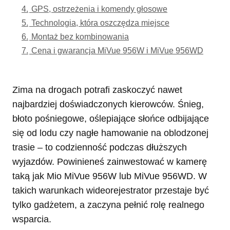
4.
GPS, ostrzeżenia i komendy głosowe
5.
Technologia, która oszczędza miejsce
6.
Montaż bez kombinowania
7.
Cena i gwarancja MiVue 956W i MiVue 956WD
Zima na drogach potrafi zaskoczyć nawet
najbardziej doświadczonych kierowców. Śnieg,
błoto pośniegowe, oślepiające słońce odbijające
się od lodu czy nagłe hamowanie na oblodzonej
trasie – to codzienność podczas dłuższych
wyjazdów. Powinieneś zainwestować w kamerę
taką jak Mio MiVue 956W lub MiVue 956WD. W
takich warunkach wideorejestrator przestaje być
tylko gadżetem, a zaczyna pełnić rolę realnego
wsparcia.