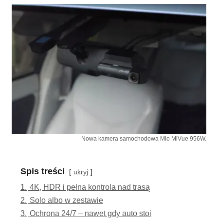
Nowa kamera samochodowa Mio MiVue 956W.
Spis treści
ukryj
1.
4K, HDR i pełna kontrola nad trasą
2.
Solo albo w zestawie
3.
Ochrona 24/7 – nawet gdy auto stoi