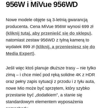
956W i MiVue 956WD
Nowe modele objęte są 3-letnią gwarancją
producenta. Cena MiVue 956W wynosi 699 zł
(
kliknij tutaj, aby przenieść się do sklepu
),
natomiast zestaw 956WD z tylną kamerą to
wydatek 899 zł (
kliknij, a przeniesiesz się do
Media Expert
).
Jeśli więc ktoś planuje dłuższe trasy – nie tylko
zimą – i chce mieć pod ręką solidne 4K z HDR
oraz pełny zapis sytuacji z przodu i z tyłu auta,
nowe Mio może być sprzętem, który szybko
przestanie być „dodatkiem”, a stanie się
standardowym elementem wyposażenia