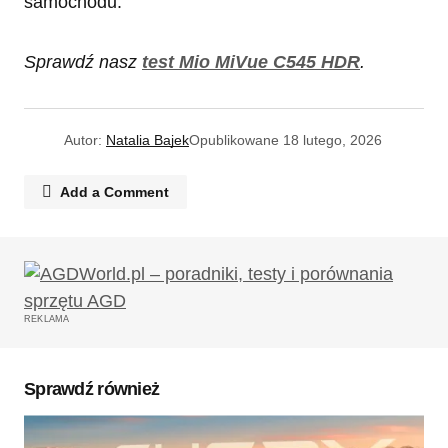
samochodu.
Sprawdź nasz
test Mio MiVue C545 HDR
.
Autor:
Natalia Bajek
Opublikowane
18 lutego, 2026
Add a Comment
Twój adres email nie zostanie opublikowany.
Wymagane pola są oznaczone
*
REKLAMA
Komentarz
*
Sprawdź również