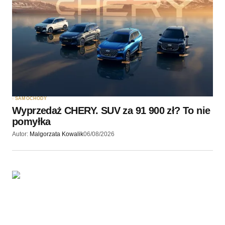
Twoję imię
*
Twój adres e-mail
*
Zapamiętaj moje dane w tej przeglądarce podczas
pisania kolejnych komentarzy.
SAMOCHODY
Wyprzedaż CHERY. SUV za 91 900 zł? To nie
Wyślij komentarz
pomyłka
Autor:
Malgorzata Kowalik
06/08/2026