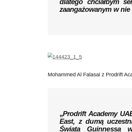
dlatego chciałbym se
zaangażowanym w nie
Mohammed Al Falasai z Prodrift A
„
Prodrift Academy UAE
East, z dumą uczestn
Świata Guinnessa w 