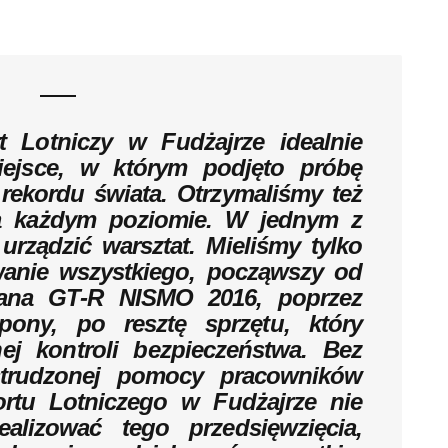
 Lotniczy w Fudżajrze idealnie
iejsce, w którym podjęto próbę
ekordu świata. Otrzymaliśmy też
a każdym poziomie. W jednym z
rządzić warsztat. Mieliśmy tylko
wanie wszystkiego, począwszy od
ana GT‑R NISMO 2016, poprzez
pony, po resztę sprzętu, który
ej kontroli bezpieczeństwa. Bez
strudzonej pomocy pracowników
rtu Lotniczego w Fudżajrze nie
alizować tego przedsięwzięcia,