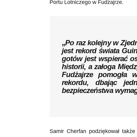
Portu Lotniczego w Fudżajrze.
„
Po raz kolejny w Zje
jest rekord świata Gui
gotów jest wspierać o
historii, a załoga Mi
Fudżajrze pomogła w
rekordu, dbając jed
bezpieczeństwa wymaga
Samir Cherfan podziękował także 