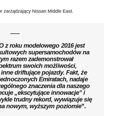
or zarządzający Nissan Middle East.
 z roku modelowego 2016 jest
j kultowych supersamochodów na
i tym razem zademonstrował
pektrum swoich możliwości,
inne driftujące pojazdy. Fakt, że
 Zjednoczonych Emiratach, nadaje
zególnego znaczenia dla naszego
ecuje „ekscytujące innowacje” i
ykle trudny rekord, wywiązuje się
y na nowym, wyższym poziomie
”.