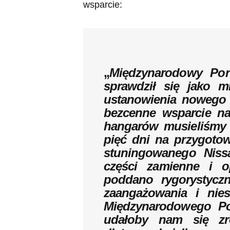
wsparcie:
„
Międzynarodowy Port
sprawdził się jako m
ustanowienia nowego r
bezcenne wsparcie n
hangarów musieliśmy u
pięć dni na przygoto
stuningowanego Niss
części zamienne i o
poddano rygorystyczn
zaangażowania i nie
Międzynarodowego Po
udałoby nam się zre