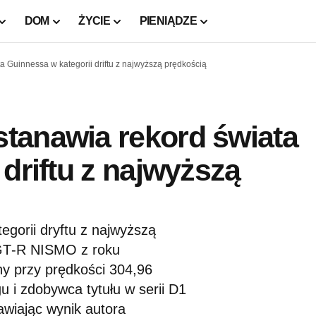
DOM
ŻYCIE
PIENIĄDZE
 Guinnessa w kategorii driftu z najwyższą prędkością
tanawia rekord świata
driftu z najwyższą
egorii dryftu z najwyższą
 GT‑R NISMO z roku
y przy prędkości 304,96
u i zdobywca tytułu w serii D1
awiając wynik autora