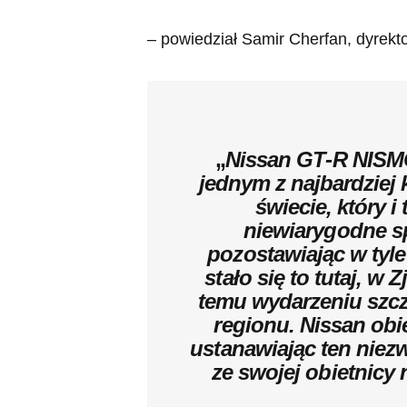
– powiedział Samir Cherfan, dyrekt
„
Nissan GT‑R NISMO
jednym z najbardzie
świecie, który 
niewiarygodne s
pozostawiając w tyle 
stało się to tutaj, w
temu wydarzeniu szc
regionu. Nissan obi
ustanawiając ten niezw
ze swojej obietnic