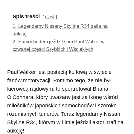
Spis treści
ukryj
1.
Legendarny Nissany Skyline R34 trafia na
aukcję
2.
Samochodem jeździł sam Paul Walker w
czwartej części Szybkich i Wściekłych
Paul Walker jest postacią kultową w świecie
fanów motoryzacji. Pomimo tego, że nie był
kierowcą rajdowym, to sportretował Briana
O’Connera, który uważany jest za ikonę wśród
miłośników japońskich samochodów i szeroko
rozumianych tunerów. Teraz legendarny Nissan
Skyline R34, którym w filmie jeździł aktor, trafi na
aukcję!