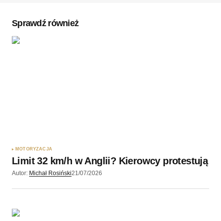
Komentarz
*
Sprawdź również
Twoję imię
*
Twój adres e-mail
*
Zapamiętaj moje dane w tej przeglądarce podczas
pisania kolejnych komentarzy.
MOTORYZACJA
Limit 32 km/h w Anglii? Kierowcy protestują
Wyślij komentarz
Autor:
Michał Rosiński
21/07/2026