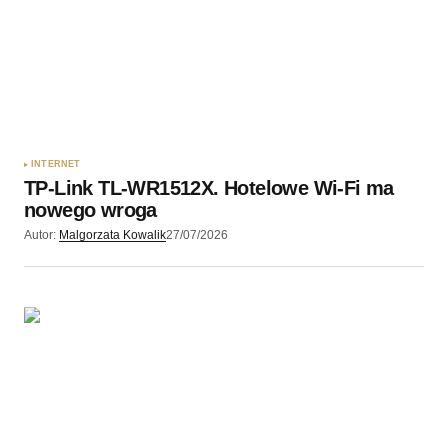
Twój adres e-mail
*
Zapamiętaj moje dane w tej przeglądarce podczas
pisania kolejnych komentarzy.
INTERNET
TP-Link TL-WR1512X. Hotelowe Wi-Fi ma
Wyślij komentarz
nowego wroga
Autor:
Malgorzata Kowalik
27/07/2026