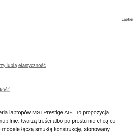
Laptop 
órzy lubią elastyczność
akość
eria laptopów MSI Prestige AI+. To propozycja
obilnie, tworzą treści albo po prostu nie chcą co
e modele łączą smukłą konstrukcję, stonowany