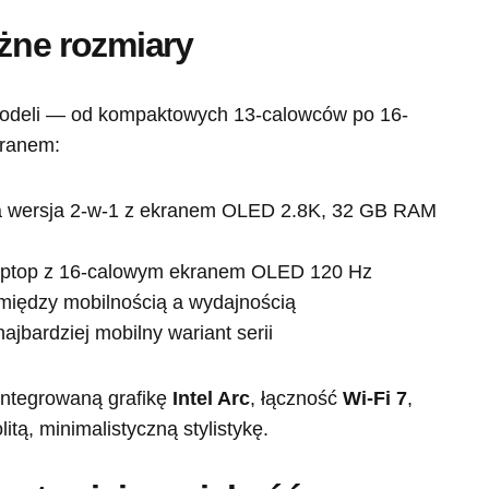
óżne rozmiary
 modeli — od kompaktowych 13-calowców po 16-
kranem:
a wersja 2-w-1 z ekranem OLED 2.8K, 32 GB RAM
aptop z 16-calowym ekranem OLED 120 Hz
iędzy mobilnością a wydajnością
najbardziej mobilny wariant serii
ntegrowaną grafikę
Intel Arc
, łączność
Wi-Fi 7
,
itą, minimalistyczną stylistykę.