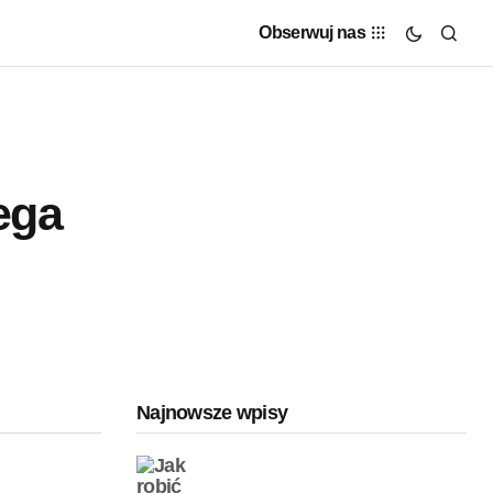
Obserwuj nas
ega
Najnowsze wpisy