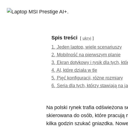
Spis treści
ukryj
1.
Jeden laptop, wiele scenariuszy
2.
Mobilność na pierwszym planie
3.
Ekran dotykowy i rysik dla tych, kt
4.
AI, które działa w tle
5.
Pięć konfiguracji, różne rozmiary
6.
Seria dla tych, którzy stawiają na j
Na polski rynek trafia odświeżona s
skierowana do osób, które pracują m
kilka godzin szukać gniazdka. Now