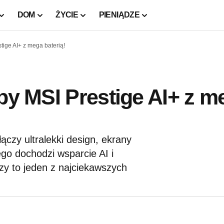
DOM
ŻYCIE
PIENIĄDZE
tige AI+ z mega baterią!
opy MSI Prestige AI+ z m
ączy ultralekki design, ekrany
ego dochodzi wsparcie AI i
y to jeden z najciekawszych