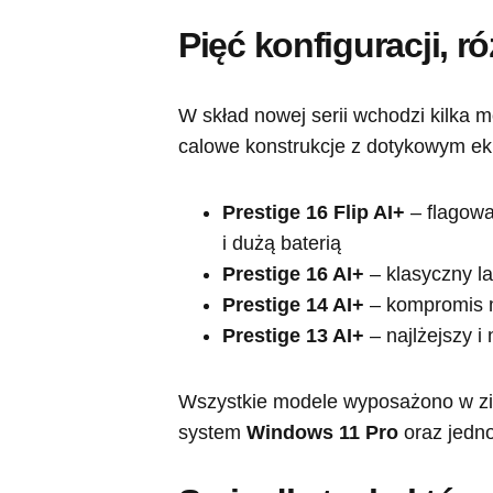
Pięć konfiguracji, r
W skład nowej serii wchodzi kilka
calowe konstrukcje z dotykowym e
Prestige 16 Flip AI+
– flagow
i dużą baterią
Prestige 16 AI+
– klasyczny l
Prestige 14 AI+
– kompromis m
Prestige 13 AI+
– najlżejszy i 
Wszystkie modele wyposażono w zi
system
Windows 11 Pro
oraz jednol