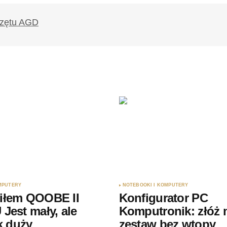
likowany.
Wymagane pola są oznaczone
*
Twój adres e-mail
*
ądarce
rzy.
MPUTERY
NOTEBOOKI I KOMPUTERY
iłem QOOBE II
Konfigurator PC
Jest mały, ale
Komputronik: złóż
ak duży
zestaw bez wtopy