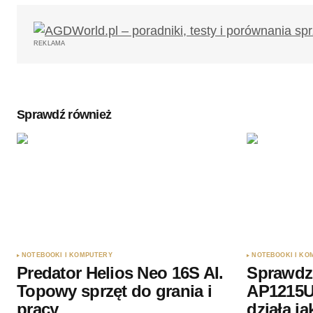
Twój adres email nie zostanie opub
REKLAMA
Komentarz
*
Sprawdź również
Twoję imię
*
Zapamiętaj moje dane w tej przegl
podczas pisania kolejnych komenta
Wyślij komentarz
NOTEBOOKI I KOMPUTERY
NOTEBOOKI I KO
Predator Helios Neo 16S AI.
Sprawdz
Topowy sprzęt do grania i
AP1215U 
pracy
działa j