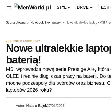
STYL
DRIVE
TECH
Strona główna
Notebooki i komputery
Nowe ultralekkie laptopy MSI Pres
NOTEBOOKI I KOMPUTERY
Nowe ultralekkie lapt
baterią!
MSI wprowadza nową serię Prestige AI+, która ł
OLED i realnie długi czas pracy na baterii. Do t
mocne podzespoły dla twórców oraz biznesu. Cz
laptopów 2026 roku?
Autor:
Natalia Bajek
27/01/2026