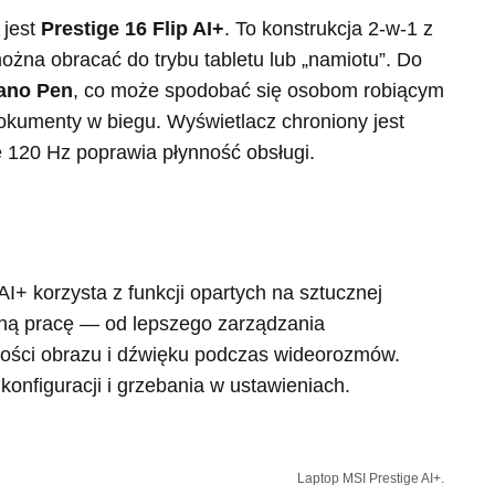
 jest
Prestige 16 Flip AI+
. To konstrukcja 2-w-1 z
na obracać do trybu tabletu lub „namiotu”. Do
ano Pen
, co może spodobać się osobom robiącym
dokumenty w biegu. Wyświetlacz chroniony jest
e 120 Hz poprawia płynność obsługi.
AI+ korzysta z funkcji opartych na sztucznej
enną pracę — od lepszego zarządzania
ości obrazu i dźwięku podczas wideorozmów.
onfiguracji i grzebania w ustawieniach.
Laptop MSI Prestige AI+.