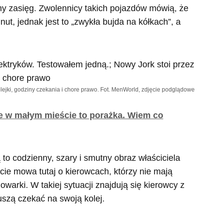
ny zasięg. Zwolennicy takich pojazdów mówią, że
ut, jednak jest to „zwykła bujda na kółkach”, a
Kolejki, godziny czekania i chore prawo. Fot. MenWorld, zdjęcie podglądowe
e w małym mieście to porażka. Wiem co
to codzienny, szary i smutny obraz właściciela
ie mowa tutaj o kierowcach, którzy nie mają
arki. W takiej sytuacji znajdują się kierowcy z
szą czekać na swoją kolej.