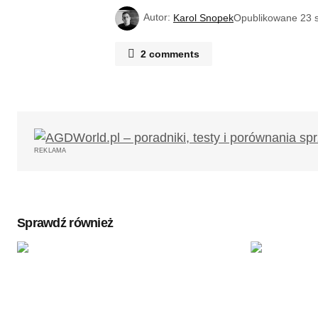
Autor:
Karol Snopek
Opublikowane
23 
2 comments
hm
23/01/2024 o 16:12
Artykuł: „Nowy Jork stoi przez elekt
Zdjęcia: Polska 4, USA 0.
Odpowiedz
REKLAMA
Piotr Sokół
24/01/2024 o 09:48
https://spectrumlocalnews.com/n
Sprawdź również
combat-new-york-cold–leave-ow
Odpowiedz