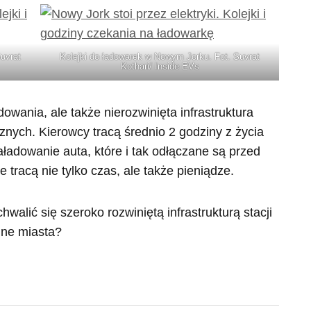
uvrat
Kolejki do ładowarek w Nowym Jorku. Fot. Suvrat
Kothari/ Inside EVs
owania, ale także nierozwinięta infrastruktura
nych. Kierowcy tracą średnio 2 godziny z życia
aładowanie auta, które i tak odłączane są przed
tracą nie tylko czas, ale także pieniądze.
walić się szeroko rozwiniętą infrastrukturą stacji
nne miasta?