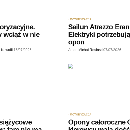
likowany.
Wymagane pola są oznaczone
*
MOTORYZACJA
oryzacyjne.
Sailun Atrezzo Eran
 wciąż w nie
Elektryki potrzebują
opon
 Kowalik
16/07/2026
Autor:
Michał Rosiński
07/07/2026
Twój adres e-mail
*
ądarce
rzy.
MOTORYZACJA
siężycowe
Opony całoroczne 
r: tam nie ma
kierowcy mają dość