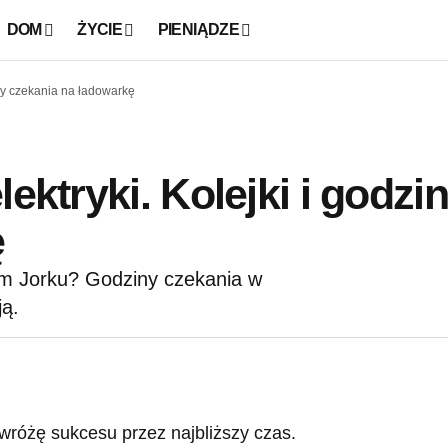
DOM
ŻYCIE
PIENIĄDZE
iny czekania na ładowarkę
ektryki. Kolejki i godzi
ę
ym Jorku? Godziny czekania w
ją.