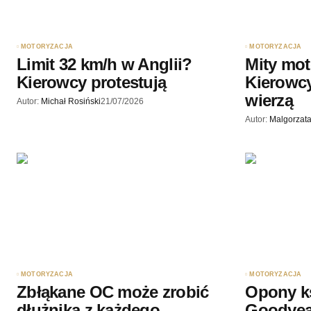
Twój adres email nie zostanie opub
MOTORYZACJA
MOTORYZACJA
Komentarz
*
Limit 32 km/h w Anglii?
Mity mot
Kierowcy protestują
Kierowcy
wierzą
Autor:
Michał Rosiński
21/07/2026
Autor:
Malgorzata
Twoję imię
*
Zapamiętaj moje dane w tej przegl
podczas pisania kolejnych komenta
Wyślij komentarz
MOTORYZACJA
MOTORYZACJA
Zbłąkane OC może zrobić
Opony k
dłużnika z każdego
Goodyea