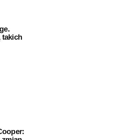
ge.
 takich
Cooper:
 zmian