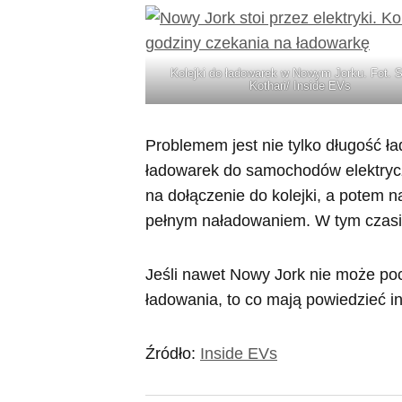
Kolejki do ładowarek w Nowym Jorku. Fot. S
Kothari/ Inside EVs
Problemem jest nie tylko długość ład
ładowarek do samochodów elektrycz
na dołączenie do kolejki, a potem n
pełnym naładowaniem. W tym czasie 
Jeśli nawet Nowy Jork nie może poch
ładowania, to co mają powiedzieć i
Źródło:
Inside EVs