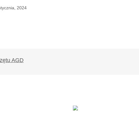
stycznia, 2024
ryki. Kolejki i godziny czekania na ładowarkę”.
ys/central-ny/news/2024/01/21/electric-cars-
ners-to-suffer