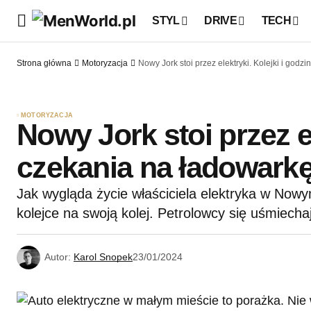
STYL
DRIVE
TECH
Strona główna
Motoryzacja
Nowy Jork stoi przez elektryki. Kolejki i godz
MOTORYZACJA
Nowy Jork stoi przez el
czekania na ładowark
Jak wygląda życie właściciela elektryka w Now
kolejce na swoją kolej. Petrolowcy się uśmiecha
Autor:
Karol Snopek
23/01/2024