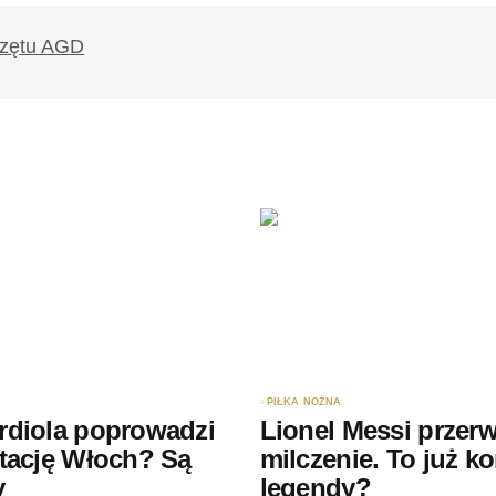
likowany.
Wymagane pola są oznaczone
*
Twój adres e-mail
*
ądarce
rzy.
PIŁKA NOŻNA
rdiola poprowadzi
Lionel Messi przerw
tację Włoch? Są
milczenie. To już k
y
legendy?