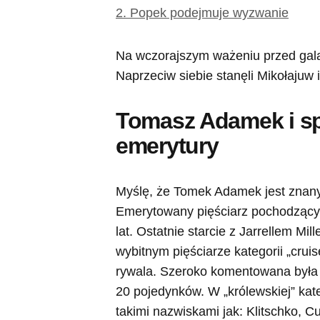
2.
Popek podejmuje wyzwanie
Na wczorajszym ważeniu przed galą
Naprzeciw siebie stanęli Mikołajuw
Tomasz Adamek i sp
emerytury
Myślę, że Tomek Adamek jest znany
Emerytowany pięściarz pochodzący 
lat. Ostatnie starcie z Jarrellem Mi
wybitnym pięściarze kategorii „crui
rywala. Szeroko komentowana była de
20 pojedynków. W „królewskiej” kateg
takimi nazwiskami jak: Klitschko, C