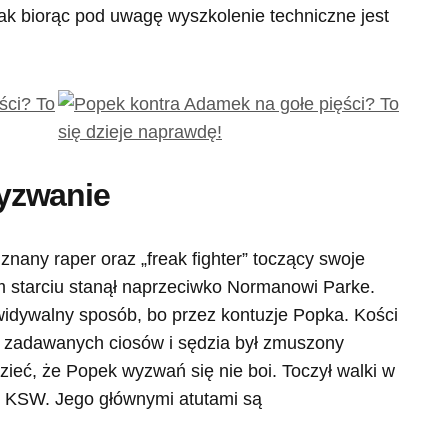
nak biorąc pod uwagę wyszkolenie techniczne jest
yzwanie
znany raper oraz „freak fighter” toczący swoje
 starciu stanął naprzeciwko Normanowi Parke.
widywalny sposób, bo przez kontuzje Popka. Kości
z zadawanych ciosów i sędzia był zmuszony
eć, że Popek wyzwań się nie boi. Toczył walki w
 – KSW. Jego głównymi atutami są