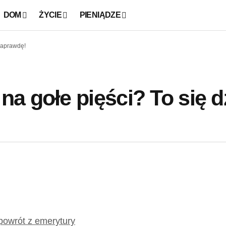
DOM
ŻYCIE
PIENIĄDZE
naprawdę!
a gołe pięści? To się d
powrót z emerytury