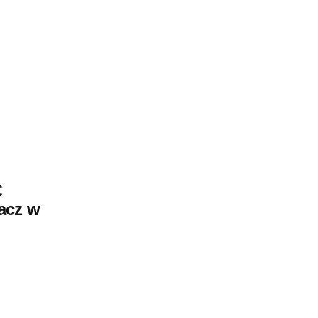
C
acz w