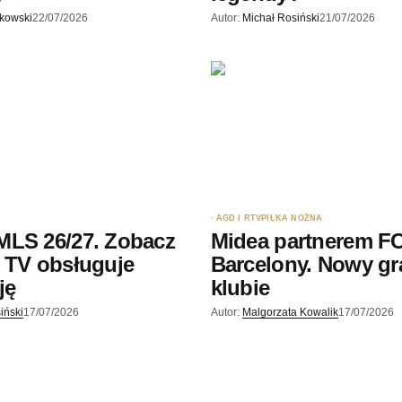
skowski
22/07/2026
Autor:
Michał Rosiński
21/07/2026
AGD I RTV
PIŁKA NOŻNA
MLS 26/27. Zobacz
Midea partnerem F
 TV obsługuje
Barcelony. Nowy gr
ję
klubie
iński
17/07/2026
Autor:
Malgorzata Kowalik
17/07/2026