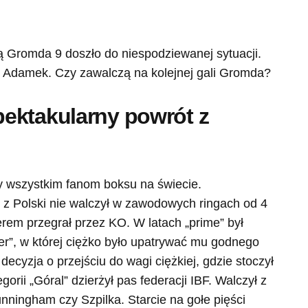
 Gromda 9 doszło do niespodziewanej sytuacji.
 i Adamek. Czy zawalczą na kolejnej gali Gromda?
ektakularny powrót z
 wszystkim fanom boksu na świecie.
z Polski nie walczył w zawodowych ringach od 4
llerem przegrał przez KO. W latach „prime” był
ser”, w której ciężko było upatrywać mu godnego
cyzja o przejściu do wagi ciężkiej, gdzie stoczył
orii „Góral” dzierżył pas federacji IBF. Walczył z
unningham czy Szpilka. Starcie na gołe pięści