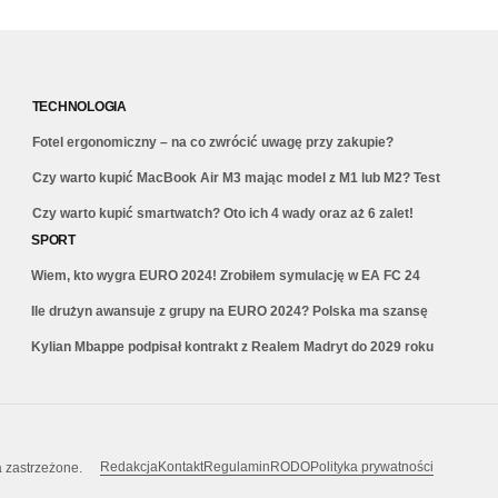
TECHNOLOGIA
Fotel ergonomiczny – na co zwrócić uwagę przy zakupie?
Czy warto kupić MacBook Air M3 mając model z M1 lub M2? Test
Czy warto kupić smartwatch? Oto ich 4 wady oraz aż 6 zalet!
SPORT
Wiem, kto wygra EURO 2024! Zrobiłem symulację w EA FC 24
Ile drużyn awansuje z grupy na EURO 2024? Polska ma szansę
Kylian Mbappe podpisał kontrakt z Realem Madryt do 2029 roku
Redakcja
Kontakt
Regulamin
RODO
Polityka prywatności
a zastrzeżone.