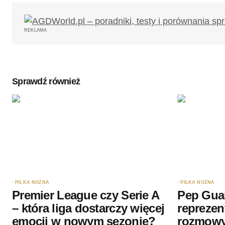
Twój adres email nie zostanie opub
REKLAMA
Komentarz
*
Sprawdź również
Twoję imię
*
Zapamiętaj moje dane w tej przegl
podczas pisania kolejnych komenta
Wyślij komentarz
PIŁKA NOŻNA
PIŁKA NOŻNA
Premier League czy Serie A
Pep Gua
– która liga dostarczy więcej
reprezen
emocji w nowym sezonie?
rozmow