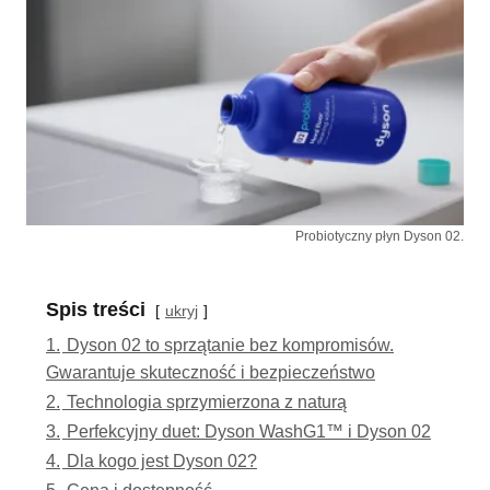
Probiotyczny płyn Dyson 02.
Spis treści
ukryj
1.
Dyson 02 to sprzątanie bez kompromisów.
Gwarantuje skuteczność i bezpieczeństwo
2.
Technologia sprzymierzona z naturą
3.
Perfekcyjny duet: Dyson WashG1™ i Dyson 02
4.
Dla kogo jest Dyson 02?
5.
Cena i dostępność