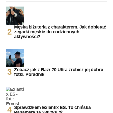
Męska biżuteria z charakterem. Jak dobierać
zegarki męskie do codziennych
aktywności?
Zobacz jak z Razr 70 Ultra zrobisz jej dobre
fotki. Poradnik
Sprawdziłem Exlantix ES. To chińska
Panamera za 330 tys. zł