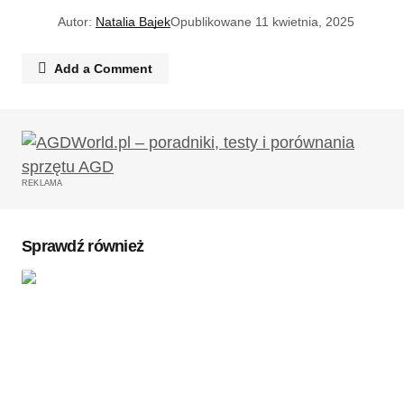
Autor:
Natalia Bajek
Opublikowane
11 kwietnia, 2025
Add a Comment
Twój adres email nie zostanie opublikowany.
Wymagane pola są oznaczone
*
REKLAMA
Komentarz
*
Sprawdź również
Twoję imię
*
Twój adres e-mail
*