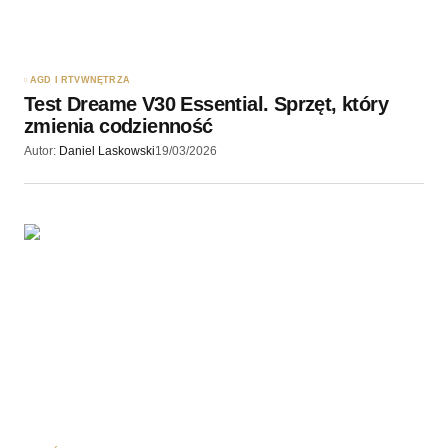
Zapamiętaj moje dane w tej przeglądarce podczas
pisania kolejnych komentarzy.
AGD I RTV
WNĘTRZA
Test Dreame V30 Essential. Sprzęt, który
Wyślij komentarz
zmienia codzienność
Autor:
Daniel Laskowski
19/03/2026