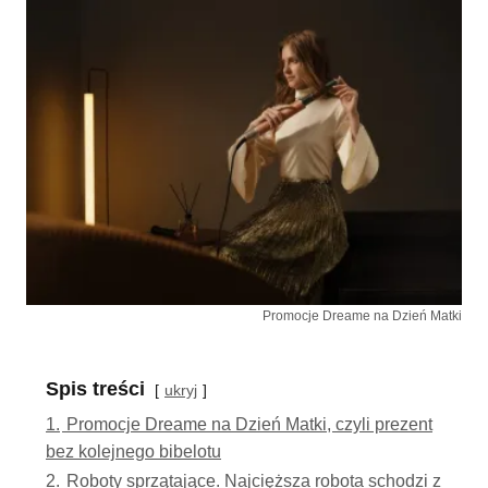
Promocje Dreame na Dzień Matki
Spis treści
ukryj
1.
Promocje Dreame na Dzień Matki, czyli prezent
bez kolejnego bibelotu
2.
Roboty sprzątające. Najcięższa robota schodzi z