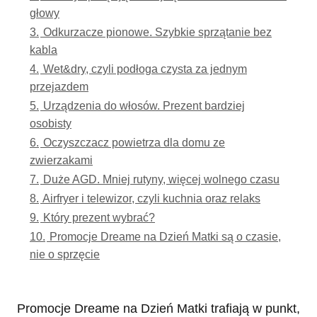
głowy
3.
Odkurzacze pionowe. Szybkie sprzątanie bez
kabla
4.
Wet&dry, czyli podłoga czysta za jednym
przejazdem
5.
Urządzenia do włosów. Prezent bardziej
osobisty
6.
Oczyszczacz powietrza dla domu ze
zwierzakami
7.
Duże AGD. Mniej rutyny, więcej wolnego czasu
8.
Airfryer i telewizor, czyli kuchnia oraz relaks
9.
Który prezent wybrać?
10.
Promocje Dreame na Dzień Matki są o czasie,
nie o sprzęcie
Promocje Dreame na Dzień Matki trafiają w punkt,