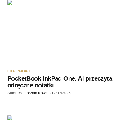
Twoję imię
*
Twój adres e-mail
*
Zapamiętaj moje dane w tej przeglądarce podczas
pisania kolejnych komentarzy.
TECHNOLOGIE
PocketBook InkPad One. AI przeczyta
Wyślij komentarz
odręczne notatki
Autor:
Malgorzata Kowalik
17/07/2026