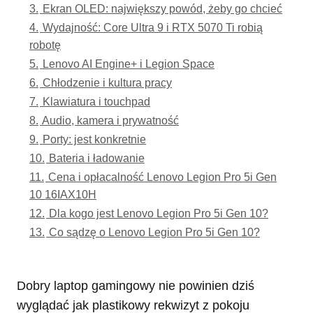
3.
Ekran OLED: największy powód, żeby go chcieć
4.
Wydajność: Core Ultra 9 i RTX 5070 Ti robią
robotę
5.
Lenovo AI Engine+ i Legion Space
6.
Chłodzenie i kultura pracy
7.
Klawiatura i touchpad
8.
Audio, kamera i prywatność
9.
Porty: jest konkretnie
10.
Bateria i ładowanie
11.
Cena i opłacalność Lenovo Legion Pro 5i Gen
10 16IAX10H
12.
Dla kogo jest Lenovo Legion Pro 5i Gen 10?
13.
Co sądzę o Lenovo Legion Pro 5i Gen 10?
Dobry laptop gamingowy nie powinien dziś
wyglądać jak plastikowy rekwizyt z pokoju