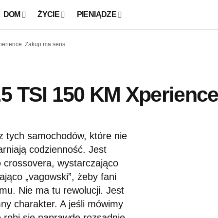
DOM
ŻYCIE
PIENIĄDZE
perience. Zakup ma sens
5 TSI 150 KM Xperience
z tych samochodów, które nie
arniają codzienność. Jest
o crossovera, wystarczająco
ająco „vagowski”, żeby fani
mu. Nie ma tu rewolucji. Jest
mny charakter. A jeśli mówimy
 robi się naprawdę rozsądnie.