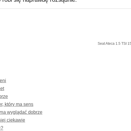
Seat Ateca 1.5 TSI 
eni
et
brze
er, który ma sens
yna wyglądać dobrze
iej ciekawie
e?