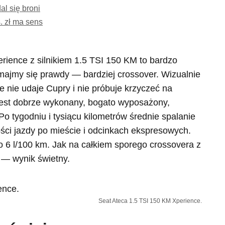
l się broni
. zł ma sens
erience z silnikiem 1.5 TSI 150 KM to bardzo
majmy się prawdy — bardziej crossover. Wizualnie
 nie udaje Cupry i nie próbuje krzyczeć na
. Jest dobrze wykonany, bogato wyposażony,
o tygodniu i tysiącu kilometrów średnie spalanie
lości jazdy po mieście i odcinkach ekspresowych.
 6 l/100 km. Jak na całkiem sporego crossovera z
 — wynik świetny.
Seat Ateca 1.5 TSI 150 KM Xperience.