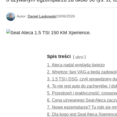
Autor:
Daniel Laskowski
19/06/2026
Spis treści
ukryj
1.
Ateca nadal wygląda świeżo
2.
Wnętrze: fani VAG-a będą zadowol
3.
1.5 TSI i DSG, czyli sprawdzony du
4.
To nie jest auto do zachwytów. I do
5.
Przestrzeń i praktyczność: crossov
6.
Cena używanego Seat Ateca zacz
7.
Nowe egzemplarze? Tu robi się mn
8.
Dla kogo jest Seat Ateca Xperienc