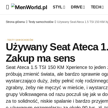
STYL
DRIVE
TECH
Strona główna
Testy samochodów
Używany Seat Ateca 1.5 TSI 150 KM X
TESTY SAMOCHODÓW
Używany Seat Ateca 1.
Zakup ma sens
Seat Ateca 1.5 TSI 150 KM Xperience to jeden 
próbują zmienić świata, ale bardzo sprawnie og
wystarczająco duży, żeby pełnić rolę rodzinneg
zgrabny, żeby nie męczyć w mieście, i wystarcz
grupy Volkswagena od razu poczuli się jak w do
za to solidność, niskie spalanie i bardzo przyje
o używanym egzemplarzu za około 90 tys. zł, to