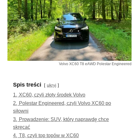
Volvo XC60 T8 eAWD Polestar Engineered
Spis treści
ukryj
1.
XC60, czyli złoty środek Volvo
2.
Polestar Engineered, czyli Volvo XC60 po
siłowni
3.
Prowadzenie: SUV, który naprawdę chce
skręcać
4.
T8, czyli top topów w XC60