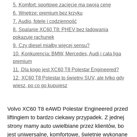
5.
Komfort: sportowe zacięcie ma swoją cenę
6.
Wnętrze: premium bez krzyku
7.
Audio, fotele i codzienność
8.
Spalanie XC60 T8: PHEV bez ładowania
pokazuje rachunek
9.
Czy diesel miałby więcej sensu?
10.
Konkurencja: BMW, Mercedes, Audi i cała liga
premium
11.
Dla kogo jest XC60 T8 Polestar Engineered?
12.
XC60 T8 Polestar to świetny SUV, ale tylko gdy
wiesz, po co go kupujesz
Volvo XC60 T8 eAWD Polestar Engineered przed
liftingiem to bardzo ciekawy przypadek. Z jednej
strony mamy auto uwielbiane przez klientów, bo
jest uniwersalne, komfortowe, świetnie wykonane