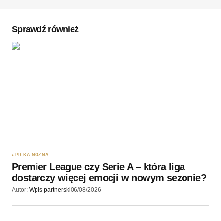
Komentarz
*
Sprawdź również
Twoję imię
*
Twój adres e-mail
*
Zapamiętaj moje dane w tej przeglądarce podczas
pisania kolejnych komentarzy.
PIŁKA NOŻNA
Premier League czy Serie A – która liga
Wyślij komentarz
dostarczy więcej emocji w nowym sezonie?
Autor:
Wpis partnerski
06/08/2026