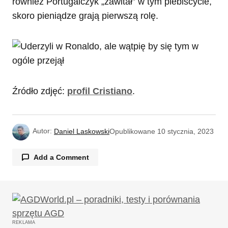
również Portugalczyk „zawitał” w tym plebiscycie,
skoro pieniądze grają pierwszą rolę.
Źródło zdjęć:
profil Cristiano
.
Autor:
Daniel Laskowski
Opublikowane
10 stycznia, 2023
Add a Comment
Twój adres email nie zostanie opublikowany.
Wymagane pola są oznaczone
*
REKLAMA