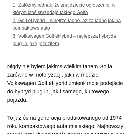
1.
Załóżmy jednak, że znajdziecie ogłoszenie, w
którym ktoś sprzedaje takiego Golfa
2.
Golf eHybrid – wnętrze ładne, aż za ładne jak na
kompaktowe auto
3.
Volkswagen Golf eHybrid – najlepsza hybryda
plug-in jaką jeździłem
Nigdy nie byłem jakimś wielkim fanem Golfa –
zarówno w motoryzacji, jak i w modzie.
Volkswagen Golf eHybrid zmienił moje podejście
do hybryd plug-in, jak i samego, kultowego
pojazdu.
To już ósma generacja produkowanego od 1974
roku kompaktowego auta miejskiego. Najnowszy