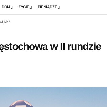
DOM
ŻYCIE
PIENIĄDZE
acji LM?
stochowa w II rundzie