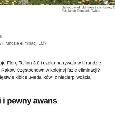
Na kogo w el. LM może trafić Raków
Fot. Jakub Ziemianin/Twitter
s
I rundzie eliminacji LM?
Florę Tallinn 3:0 i czeka na rywala w II rundzie
ra Raków Częstochowa w kolejnej fazie eliminacji?
twie kibice „Medalików” z niecierpliwością
i i pewny awans