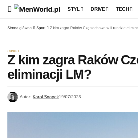
STYL
DRIVE
TECH
Strona główna
Sport
Z kim zagra Raków Częstochowa w II rundzie elimin
SPORT
Z kim zagra Raków Czę
eliminacji LM?
Autor:
Karol Snopek
19/07/2023