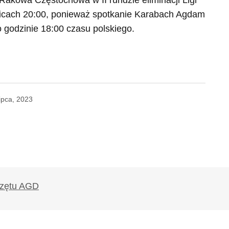
Rakowa Częstochowa w II rundzie eliminacji Ligi
licach 20:00, ponieważ spotkanie Karabach Agdam
o godzinie 18:00 czasu polskiego.
lipca, 2023
likowany.
Wymagane pola są oznaczone
*