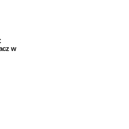
C
acz w
MOTORYZACJA