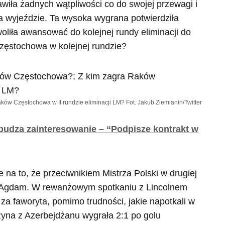
iła żadnych wątpliwości co do swojej przewagi i
na wyjeździe. Ta wysoka wygrana potwierdziła
liła awansować do kolejnej rundy eliminacji do
zęstochowa w kolejnej rundzie?
ków Częstochowa w II rundzie eliminacji LM? Fot. Jakub Ziemianin/Twitter
budza zainteresowanie – “Podpisze kontrakt w
na to, że przeciwnikiem Mistrza Polski w drugiej
ch Agdam. W rewanżowym spotkaniu z Lincolnem
a faworyta, pomimo trudności, jakie napotkali w
yna z Azerbejdżanu wygrała 2:1 po golu