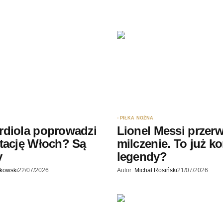
Twój adres e-mail
*
ądarce
rzy.
PIŁKA NOŻNA
rdiola poprowadzi
Lionel Messi przerw
tację Włoch? Są
milczenie. To już k
y
legendy?
skowski
22/07/2026
Autor:
Michał Rosiński
21/07/2026