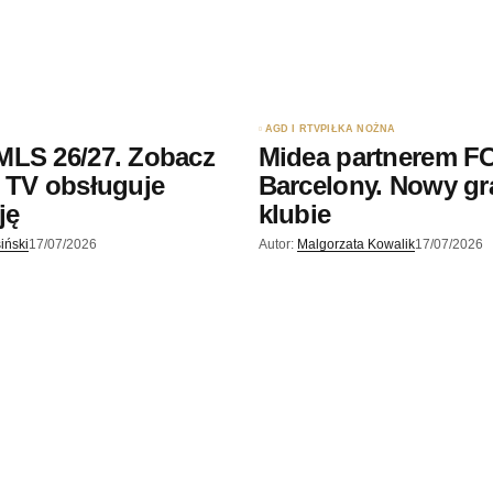
AGD I RTV
PIŁKA NOŻNA
MLS 26/27. Zobacz
Midea partnerem F
 TV obsługuje
Barcelony. Nowy gr
ję
klubie
iński
17/07/2026
Autor:
Malgorzata Kowalik
17/07/2026
TECHNOLOGIA