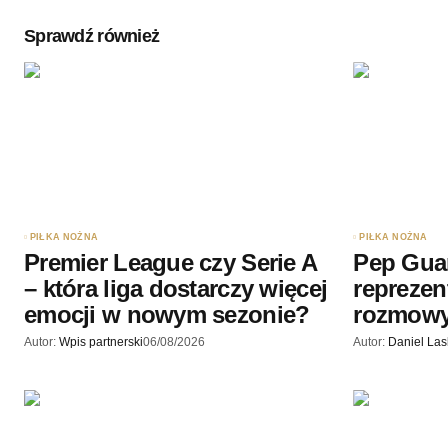
Sprawdź również
Twoję imię
*
Zapamiętaj moje dane w tej przegl
podczas pisania kolejnych komenta
Wyślij komentarz
PIŁKA NOŻNA
PIŁKA NOŻNA
Premier League czy Serie A
Pep Gua
– która liga dostarczy więcej
reprezen
emocji w nowym sezonie?
rozmow
Autor:
Wpis partnerski
06/08/2026
Autor:
Daniel La