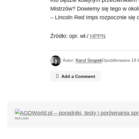
Kto będzie kolejnym przeciwnikiem 
Mistrzów? Dowiemy się tego w oko
– Lincoln Red Imps rozpocznie się 
Źródło: opr. wł./
HPPN
Autor:
Karol Snopek
Opublikowane
19 
Add a Comment
Twój adres email nie zostanie opub
REKLAMA
Komentarz
*