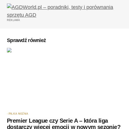
Twój adres email nie zostanie opublikowany.
Wymagane pola są oznaczone
*
REKLAMA
Komentarz
*
Sprawdź również
Twoję imię
*
Twój adres e-mail
*
Zapamiętaj moje dane w tej przeglądarce podczas
pisania kolejnych komentarzy.
PIŁKA NOŻNA
Premier League czy Serie A – która liga
Wyślij komentarz
dostarczy więcej emocji w nowym sezonie?