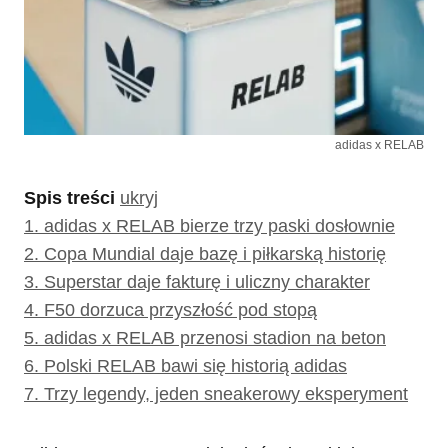
adidas x RELAB
Spis treści
ukryj
1.
adidas x RELAB bierze trzy paski dosłownie
2.
Copa Mundial daje bazę i piłkarską historię
3.
Superstar daje fakturę i uliczny charakter
4.
F50 dorzuca przyszłość pod stopą
5.
adidas x RELAB przenosi stadion na beton
6.
Polski RELAB bawi się historią adidas
7.
Trzy legendy, jeden sneakerowy eksperyment