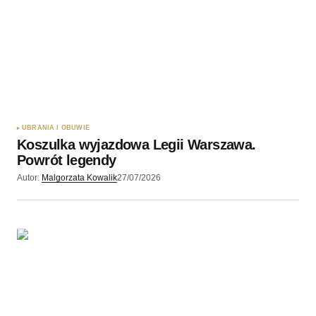
Twoję imię
*
Twój adres e-mail
*
Zapamiętaj moje dane w tej przeglądarce podczas
pisania kolejnych komentarzy.
UBRANIA I OBUWIE
Koszulka wyjazdowa Legii Warszawa.
Wyślij komentarz
Powrót legendy
Autor:
Malgorzata Kowalik
27/07/2026