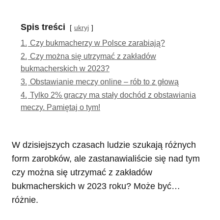
Spis treści
ukryj
1.
Czy bukmacherzy w Polsce zarabiają?
2.
Czy można się utrzymać z zakładów
bukmacherskich w 2023?
3.
Obstawianie meczy online – rób to z głową
4.
Tylko 2% graczy ma stały dochód z obstawiania
meczy. Pamiętaj o tym!
W dzisiejszych czasach ludzie szukają różnych
form zarobków, ale zastanawialiście się nad tym
czy można się utrzymać z zakładów
bukmacherskich w 2023 roku? Może być…
różnie.