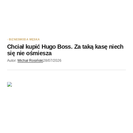
Twój adres e-mail
*
Zapamiętaj moje dane w tej przeglądarce podczas
pisania kolejnych komentarzy.
BIZNES
MODA MĘSKA
Chciał kupić Hugo Boss. Za taką kasę niech
Wyślij komentarz
się nie ośmiesza
Autor:
Michał Rosiński
28/07/2026