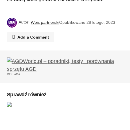
Autor:
Wpis partnerski
Opublikowane
28 lutego, 2023
Add a Comment
Twój adres email nie zostanie opublikowany.
Wymagane pola są oznaczone
*
REKLAMA
Komentarz
*
Sprawdź również
Twoję imię
*