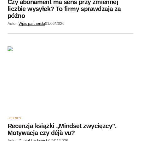
Czy abonament ma sens przy zmiennej
liczbie wysyłek? To firmy sprawdzają za
późno
Autor:
Wpis partnerski
01/06/2026
BIZNES
Recenzja książki „Mindset zwycięzcy”.
Motywacja czy déjà vu?
Autor:
Daniel Laskowski
17/04/2026