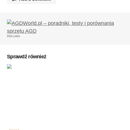
Twój adres email nie zostanie opublikowany.
Wymagane pola są oznaczone
*
REKLAMA
Komentarz
*
Sprawdź również
Twoję imię
*
Twój adres e-mail
*
Zapamiętaj moje dane w tej przeglądarce podczas
pisania kolejnych komentarzy.