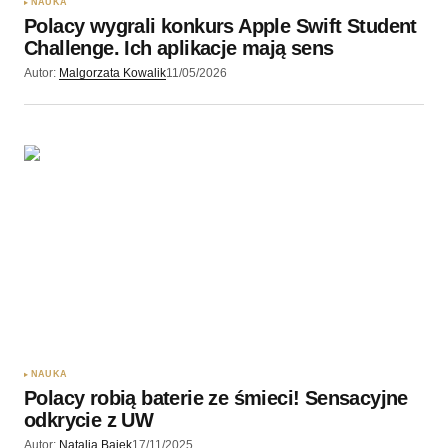
NAUKA
Polacy wygrali konkurs Apple Swift Student
Wyślij komentarz
Challenge. Ich aplikacje mają sens
Autor:
Malgorzata Kowalik
11/05/2026
NAUKA
Polacy robią baterie ze śmieci! Sensacyjne
odkrycie z UW
Autor:
Natalia Bajek
17/11/2025