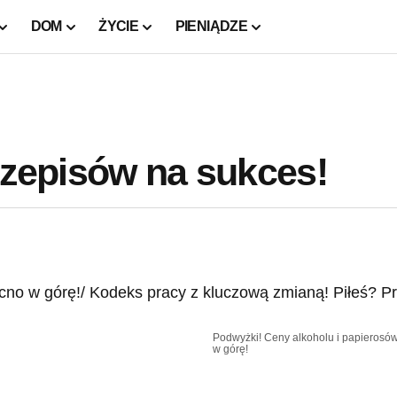
DOM
ŻYCIE
PIENIĄDZE
przepisów na sukces!
Podwyżki! Ceny alkoholu i papieros
w górę!