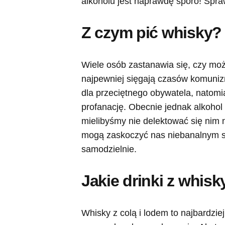
alkoholu jest naprawdę sporo! Spraw
Z czym pić whisky?
Wiele osób zastanawia się, czy moż
najpewniej sięgają czasów komunizm
dla przeciętnego obywatela, natomia
profanację. Obecnie jednak alkohol
mielibyśmy nie delektować się nim 
mogą zaskoczyć nas niebanalnym s
samodzielnie.
Jakie drinki z whisk
Whisky z colą i lodem to najbardziej