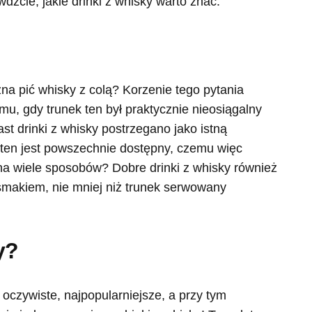
dźcie, jakie drinki z whisky warto znać.
na pić whisky z colą? Korzenie tego pytania
u, gdy trunek ten był praktycznie nieosiągalny
st drinki z whisky postrzegano jako istną
 ten jest powszechnie dostępny, czemu więc
na wiele sposobów? Dobre drinki z whisky również
makiem, nie mniej niż trunek serwowany
y?
 oczywiste, najpopularniejsze, a przy tym