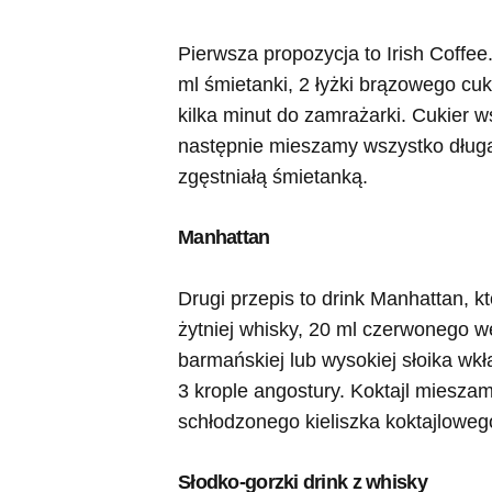
Pierwsza propozycja to Irish Coffee
ml śmietanki, 2 łyżki brązowego cu
kilka minut do zamrażarki. Cukier 
następnie mieszamy wszystko długą
zgęstniałą śmietanką.
Manhattan
Drugi przepis to drink Manhattan, k
żytniej whisky, 20 ml czerwonego we
barmańskiej lub wysokiej słoika wk
3 krople angostury. Koktajl miesz
schłodzonego kieliszka koktajloweg
Słodko-gorzki drink z whisky