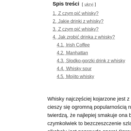
Spis treści
ukryj
1.
Z czym pić whisky?
2.
Jakie drinki z whisky?
3.
Z czym pić whisky?
4.
Jak zrobić drinka z whisky?
4.1.
Irish Coffee
4.2.
Manhattan
4.3.
Słodko-gorzki drink z whisky
4.4.
Whisky sour
4.5.
Mojito whisky
Whisky najczęściej kojarzone jest z 
cieszy się ogromną popularnością 
twierdzą, że najlepiej smakuje ona 
czymkolwiek to bezczeszczenie szl