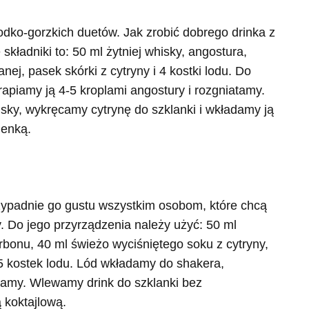
odko-gorzkich duetów. Jak zrobić dobrego drinka z
składniki to: 50 ml żytniej whisky, angostura,
ej, pasek skórki z cytryny i 4 kostki lodu. Do
apiamy ją 4-5 kroplami angostury i rozgniatamy.
sky, wykręcamy cytrynę do szklanki i wkładamy ją
ienką.
rzypadnie go gustu wszystkim osobom, które chcą
. Do jego przyrządzenia należy użyć: 50 ml
rbonu, 40 ml świeżo wyciśniętego soku z cytryny,
 5 kostek lodu. Lód wkładamy do shakera,
zamy. Wlewamy drink do szklanki bez
 koktajlową.