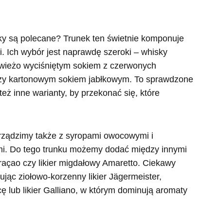
isky są polecane? Trunek ten świetnie komponuje
. Ich wybór jest naprawdę szeroki – whisky
wieżo wyciśniętym sokiem z czerwonych
zy kartonowym sokiem jabłkowym. To sprawdzone
też inne warianty, by przekonać się, które
rządzimy także z syropami owocowymi i
ymi. Do tego trunku możemy dodać między innymi
raçao czy likier migdałowy Amaretto. Ciekawy
jąc ziołowo-korzenny likier Jägermeister,
ub likier Galliano, w którym dominują aromaty