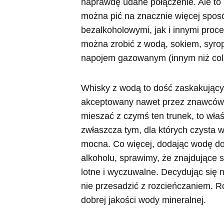
naprawdę udane połączenie. Ale to n
można pić na znacznie więcej spos
bezalkoholowymi, jak i innymi proce
można zrobić z wodą, sokiem, syr
napojem gazowanym (innym niż cola
Whisky z wodą to dość zaskakujący 
akceptowany nawet przez znawców t
mieszać z czymś ten trunek, to wła
zwłaszcza tym, dla których czysta 
mocna. Co więcej, dodając wodę do
alkoholu, sprawimy, że znajdujące s
lotne i wyczuwalne. Decydując się 
nie przesadzić z rozcieńczaniem. R
dobrej jakości wody mineralnej.