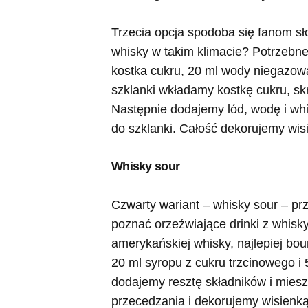
Trzecia opcja spodoba się fanom sł
whisky w takim klimacie? Potrzebne 
kostka cukru, 20 ml wody niegazowan
szklanki wkładamy kostkę cukru, skr
Następnie dodajemy lód, wodę i whi
do szklanki. Całość dekorujemy wis
Whisky sour
Czwarty wariant – whisky sour – p
poznać orzeźwiające drinki z whisky
amerykańskiej whisky, najlepiej bou
20 ml syropu z cukru trzcinowego i
dodajemy resztę składników i mies
przecedzania i dekorujemy wisienką