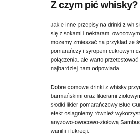
Z czym pić whisky?
Jakie inne przepisy na drinki z wh
się z sokami i nektarami owocowymi
możemy zmieszać na przykład ze ś
pomarańczy i syropem cukrowym c
połączenia, ale warto przetestować 
najbardziej nam odpowiada.
Dobre domowe drinki z whisky przy
barmańskimi oraz likierami ziołow
słodki likier pomarańczowy Blue Cu
efekt osiągniemy również wykorzystu
anyżowo-owocowo-ziołową Sambucę l
wanilii i lukrecji.