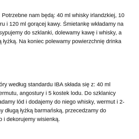
. Potrzebne nam będą: 40 ml whisky irlandzkiej, 10
kru i 120 ml gorącej kawy. Śmietankę wkładamy na
wsypujemy do szklanki, dolewamy kawę i whisky, a
 łyżką. Na koniec polewamy powierzchnię drinka
tóry według standardu IBA składa się z: 40 ml
rmutu, angostury i 5 kostek lodu. Do szklanicy
ładamy lód i dodajemy do niego whisky, wermut i 2-
amy długą łyżką barmańską, przecedzamy do
o i dekorujemy wisienką.