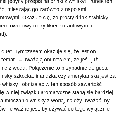
ie jedyny przepis na drinki z whisky! Trunek ten
ób, mieszając go zarówno z napojami
ntowymi. Okazuje się, że prosty drink z whisky
opem owocowym czy likierem ziołowym lub
!).
duet. Tymczasem okazuje się, że jest on
ematu – uważają oni bowiem, że jeśli już
śnie z wodą. Połączenie to przypadnie do gustu
whisky szkocka, irlandzka czy amerykańska jest za
 whisky i obniżając w ten sposób zawartość
ię w niej związku aromatyczne staną się bardziej
na mieszanie whisky z wodą, należy uważać, by
ównie ważne jest, by używać do tego wyłącznie