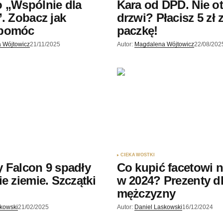
 „Wspólnie dla
Kara od DPD. Nie o
”. Zobacz jak
drzwi? Płacisz 5 zł 
 pomóc
paczkę!
 Wójtowicz
21/11/2025
Autor:
Magdalena Wójtowicz
22/08/202
CIEKAWOSTKI
 Falcon 9 spadły
Co kupić facetowi n
ie ziemie. Szczątki
w 2024? Prezenty d
?
mężczyzny
skowski
21/02/2025
Autor:
Daniel Laskowski
16/12/2024