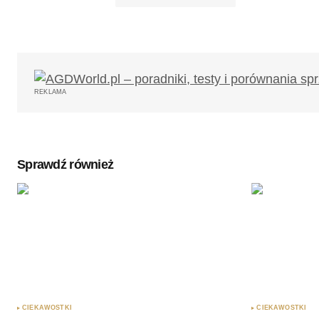
Twój adres email nie zostanie opub
REKLAMA
Komentarz
*
Sprawdź również
Twoję imię
*
Zapamiętaj moje dane w tej przegl
podczas pisania kolejnych komenta
Wyślij komentarz
CIEKAWOSTKI
CIEKAWOSTKI