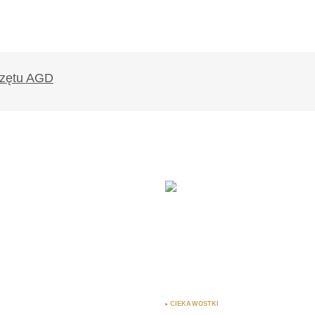
likowany.
Wymagane pola są oznaczone
*
Twój adres e-mail
*
ądarce
rzy.
CIEKAWOSTKI