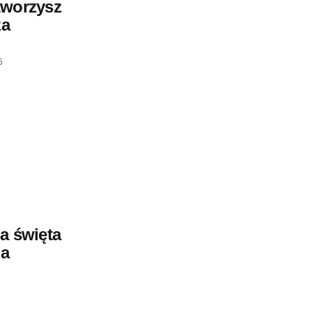
tworzysz
za
5
a święta
la