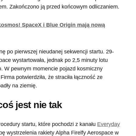
iem. Zakończono ją przed końcowym odliczaniem.
kosmos! SpaceX i Blue Origin mają nową
nę po pierwszej nieudanej sekwencji startu. 29-
pace wystartowała, jednak po 2,5 minuty lotu
ego. W pewnym momencie pojazd kosmiczny
 Firma potwierdziła, że straciła łączność ze
padły na ziemię.
oś jest nie tak
procedury startu, które pochodzi z kanału
Everyday
ę wystrzelenia rakiety Alpha Firelfy Aerospace w