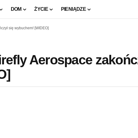
DOM
ŻYCIE
PIENIĄDZE
kończył się wybuchem! [WIDEO]
Firefly Aerospace zakońc
O]