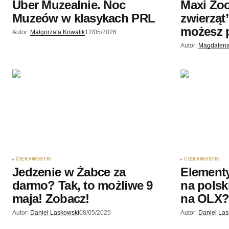
Uber Muzealnie. Noc
Maxi Zoo
Muzeów w klasykach PRL
zwierząt
możesz
Autor:
Malgorzata Kowalik
12/05/2026
Autor:
Magdalena
CIEKAWOSTKI
CIEKAWOSTKI
Jedzenie w Żabce za
Elementy
darmo? Tak, to możliwe 9
na polsk
maja! Zobacz!
na OLX
Autor:
Daniel Laskowski
08/05/2025
Autor:
Daniel La