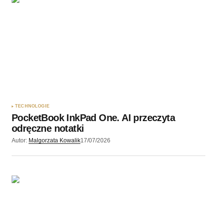
Twoję imię
*
Twój adres e-mail
*
Zapamiętaj moje dane w tej przeglądarce podczas
pisania kolejnych komentarzy.
TECHNOLOGIE
PocketBook InkPad One. AI przeczyta
Wyślij komentarz
odręczne notatki
Autor:
Malgorzata Kowalik
17/07/2026