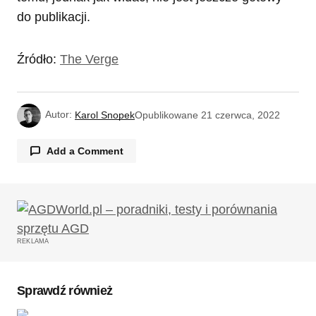
do publikacji.
Źródło:
The Verge
Autor:
Karol Snopek
Opublikowane
21 czerwca, 2022
Add a Comment
Twój adres email nie zostanie opublikowany.
Wymagane pola są oznaczone
*
REKLAMA
Komentarz
*
Sprawdź również