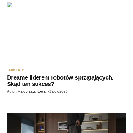
Twoję imię
*
Twój adres e-mail
*
Zapamiętaj moje dane w tej przeglądarce podczas
pisania kolejnych komentarzy.
AGD I RTV
Dreame liderem robotów sprzątających.
Wyślij komentarz
Skąd ten sukces?
Autor:
Malgorzata Kowalik
29/07/2026