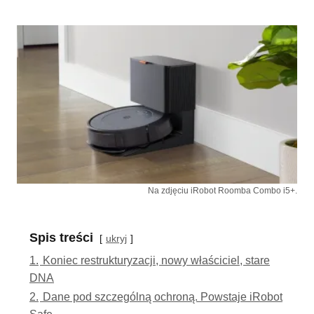
Na zdjęciu iRobot Roomba Combo i5+.
Spis treści
ukryj
1.
Koniec restrukturyzacji, nowy właściciel, stare
DNA
2.
Dane pod szczególną ochroną. Powstaje iRobot
Safe